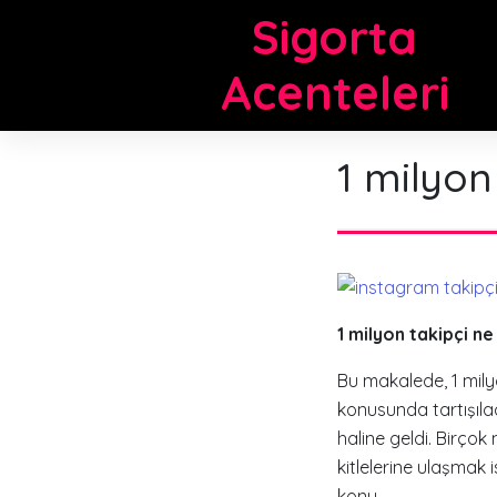
Skip
Sigorta
to
content
Acenteleri
1 milyon
1 milyon takipçi n
Bu makalede, 1 mily
konusunda tartışıla
haline geldi. Birço
kitlelerine ulaşmak
konu.