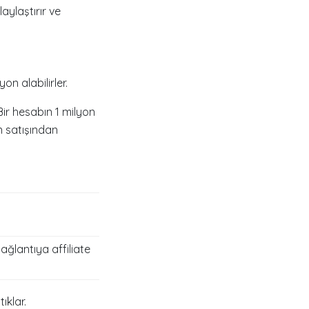
aylaştırır ve
on alabilirler.
Bir hesabın 1 milyon
n satışından
bağlantıya affiliate
ıklar.