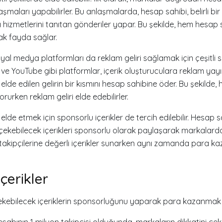
maları yapabilirler. Bu anlaşmalarda, hesap sahibi, belirli bir 
hizmetlerini tanıtan gönderiler yapar. Bu şekilde, hem hesap
rak fayda sağlar.
yal medya platformları da reklam geliri sağlamak için çeşitli 
ve YouTube gibi platformlar, içerik oluşturuculara reklam ya
lde edilen gelirin bir kısmını hesap sahibine öder. Bu şekilde, 
korurken reklam geliri elde edebilirler.
 elde etmek için sponsorlu içerikler de tercih edilebilir. Hesap sa
ini çekebilecek içerikleri sponsorlu olarak paylaşarak markalard
, takipçilerine değerli içerikler sunarken aynı zamanda para k
çerikler
ni çekebilecek içeriklerin sponsorluğunu yaparak para kazanm
abının 1 milyon takipçisi olduğunda, markaların dikkatini çekm