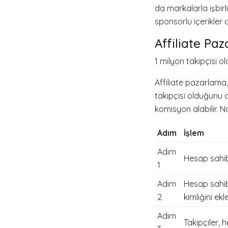
da markalarla işbirl
sponsorlu içerikler 
Affiliate Pa
1 milyon takipçisi ol
Affiliate pazarlama
takipçisi olduğunu d
komisyon alabilir. Na
Adım
İşlem
Adım
Hesap sahibi
1
Adım
Hesap sahibi
2
kimliğini ekle
Adım
Takipçiler, h