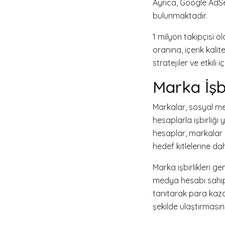
Ayrıca, Google AdSe
bulunmaktadır.
1 milyon takipçisi 
oranına, içerik kalit
stratejiler ve etkili 
Marka İşbi
Markalar, sosyal med
hesaplarla işbirliği
hesaplar, markalar iç
hedef kitlelerine dah
Marka işbirlikleri g
medya hesabı sahiple
tanıtarak para kazana
şekilde ulaştırmasını