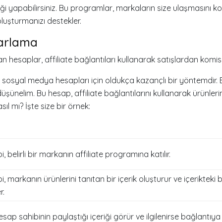
iği yapabilirsiniz. Bu programlar, markaların size ulaşmasını kol
oluşturmanızı destekler.
zarlama
an hesaplar, affiliate bağlantıları kullanarak satışlardan komisy
, sosyal medya hesapları için oldukça kazançlı bir yöntemdir. 
üşünelim. Bu hesap, affiliate bağlantılarını kullanarak ürünleri
sıl mı? İşte size bir örnek:
, belirli bir markanın affiliate programına katılır.
, markanın ürünlerini tanıtan bir içerik oluşturur ve içerikteki 
r.
esap sahibinin paylaştığı içeriği görür ve ilgilenirse bağlantıya t