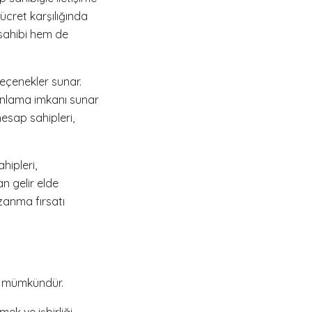
ücret karşılığında
 sahibi hem de
seçenekler sunar.
yınlama imkanı sunar
hesap sahipleri,
hipleri,
an gelir elde
azanma fırsatı
ak mümkündür.
ek ve işbirliği