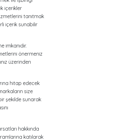
k içerikler
hizmetlerini tanıtmak
 içerik sunabilir
me imkanıdır.
zmetlerini önermeniz
ınız üzerinden
larına hitap edecek
 markaların size
 bir şekilde sunarak
sını
fırsatları hakkında
ramlarına katılarak