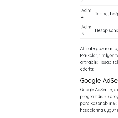
3
Adım
Takipçi, bağ
4
Adım
Hesap sahib
5
Affiliate pazarlama
Markalar, 1 milyon ta
artırabilir. Hesap s
ederler.
Google AdSe
Google AdSense, bi
programdır. Bu prog
para kazanabilirler
hesaplarına uygun r