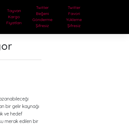
Twitter
Twitter
Tayvan
Beğeni
Favori
Kargo
Gönderme
Yükleme
Fiyatları
Şifresiz
Şifresiz
yor
kazanabileceği
n bir gelir kaynağı
ak ve hedef
su merak edilen bir