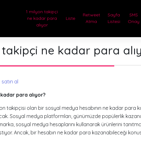
1 milyon takipçi
Retweet
Sayfa
SMS
ne kadar para
Liste
Atma
Listesi
Onay
alıyor
 takipçi ne kadar para alı
e kadar para alıyor?
on takipçisi olan bir sosyal medya hesabının ne kadar para 
cak. Sosyal medya platformları, günümüzde popülerlik kazana
k marka, sosyal medya hesaplarını kullanarak ürünlerini tanıtm
 istiyor. Ancak, bir hesabın ne kadar para kazanabileceği konu