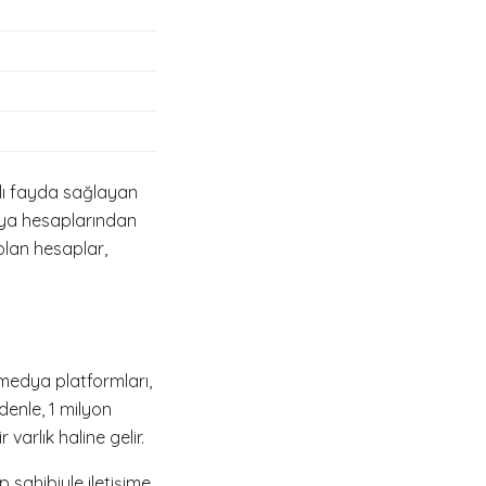
klı fayda sağlayan
edya hesaplarından
 olan hesaplar,
 medya platformları,
denle, 1 milyon
varlık haline gelir.
p sahibiyle iletişime