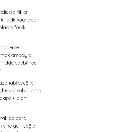
. İşbirlikleri,
klı gelir kaynakları
olarak farklı
için ödeme
rtırmak amacıyla
r elde edebilirler.
.
kazanabileceği bir
k, hesap sahibi para
akipçisi olan
rarak da para
hibine gelir sağlar.