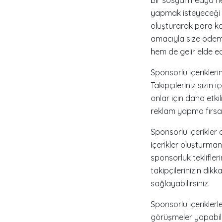
yapmak isteyeceği ke
oluşturarak para kaz
amacıyla size ödeme 
hem de gelir elde ede
Sponsorlu içeriklerin
Takipçileriniz sizin
onlar için daha etki
reklam yapma fırsatı
Sponsorlu içerikler o
içerikler oluşturmanı
sponsorluk teklifleri
takipçilerinizin dik
sağlayabilirsiniz.
Sponsorlu içeriklerl
görüşmeler yapabili