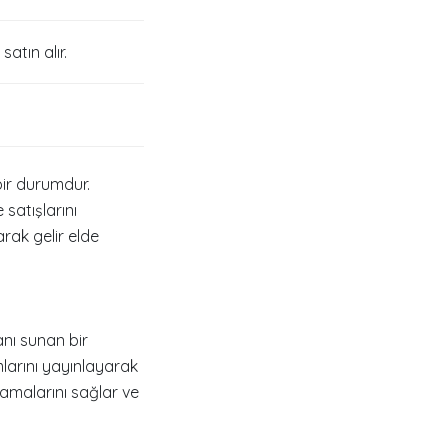
atın alır.
bir durumdur.
 satışlarını
arak gelir elde
nı sunan bir
mlarını yayınlayarak
lamalarını sağlar ve