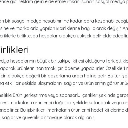
nse gibi reklam geliri elde etme imkanı sunan sosyal medya p
olan bir sosyal medya hesabının ne kadar para kazanabileceği,
esine ve markalarla yapılan işbirliklerine bağlı olarak değişir. 
içeriklerle birlikte, bu hesaplar oldukça yüksek gelir elde edebilir.
rlikleri
ya hesaplarının büyük bir takipçi kitlesi olduğunu fark ettikle
 yaparak ürünlerini tanıtmak için ödeme yapabilirler. Özellikle 1 
in oldukça değerli bir pazarlama aracı haline gelir. Bu tür işbir
a etkili bir şekilde ulaşmalarını sağlar ve ürünlerinin görünürlüğ
enellikle ürün yerleştirme veya sponsorlu içerikler şeklinde gerçe
ri, markaların ürünlerini doğal bir şekilde kullanarak veya onl
bilirler. Bu işbirlikleri, markaların ürünlerini hedef kitlelerine
 sağlar ve güvenilir bir tavsiye olarak algılanır.