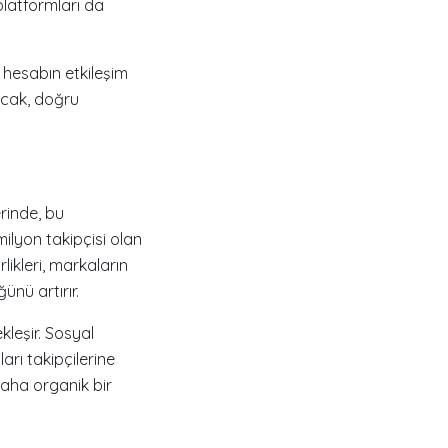
latformları da
 hesabın etkileşim
Ancak, doğru
rinde, bu
milyon takipçisi olan
likleri, markaların
ünü artırır.
kleşir. Sosyal
arı takipçilerine
 daha organik bir