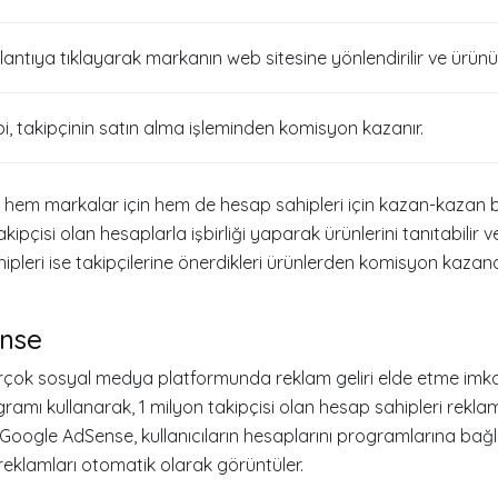
lantıya tıklayarak markanın web sitesine yönlendirilir ve ürünü s
i, takipçinin satın alma işleminden komisyon kazanır.
, hem markalar için hem de hesap sahipleri için kazan-kazan 
kipçisi olan hesaplarla işbirliği yaparak ürünlerini tanıtabilir ve
ahipleri ise takipçilerine önerdikleri ürünlerden komisyon kazan
nse
rçok sosyal medya platformunda reklam geliri elde etme imka
ramı kullanarak, 1 milyon takipçisi olan hesap sahipleri rekla
. Google AdSense, kullanıcıların hesaplarını programlarına bağ
eklamları otomatik olarak görüntüler.