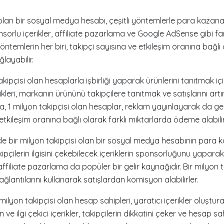
olan bir sosyal medya hesabı, çeşitli yöntemlerle para kazanabilir
onsorlu içerikler, affiliate pazarlama ve Google AdSense gibi far
ntemlerin her biri, takipçi sayısına ve etkileşim oranına bağlı 
layabilir.
akipçisi olan hesaplarla işbirliği yaparak ürünlerini tanıtmak 
irlikleri, markanın ürününü takipçilere tanıtmak ve satışlarını a
ıca, 1 milyon takipçisi olan hesaplar, reklam yayınlayarak da geli
tkileşim oranına bağlı olarak farklı miktarlarda ödeme alabilir
 de bir milyon takipçisi olan bir sosyal medya hesabının para 
ipçilerin ilgisini çekebilecek içeriklerin sponsorluğunu yapara
 affiliate pazarlama da popüler bir gelir kaynağıdır. Bir milyon t
ağlantılarını kullanarak satışlardan komisyon alabilirler.
 milyon takipçisi olan hesap sahipleri, yaratıcı içerikler oluştu
 ve ilgi çekici içerikler, takipçilerin dikkatini çeker ve hesap sa