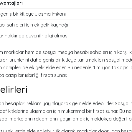
Avantajları
geniş bir kitleye ulaşma imkanı
 sahipleri için ek gelir kaynağı
ar hakkında güvenilir bilgi alması
hem markalar hem de sosyal medya hesabı sahipleri için karşılı
alar, ürünlerini daha geniş bir kitleye tanıtmak için sosyal m
 sahipleri de ek gelir elde eder. Bu nedenle, 1 milyon takipçisi
 cazip bir işbirliği fırsatı sunar.
lirleri
lan hesaplar, reklam yayınlayarak gelir elde edebilirler. Sosyal
ef kitlelerine ulaşmaları için mükemmel bir fırsat sunar. Bu ne
sap, markaların reklamlarını yayınlamak için oldukça değerli bir 
itli şekillerde elde edilebilir. İlk olarak, markalar doğrudan hesa