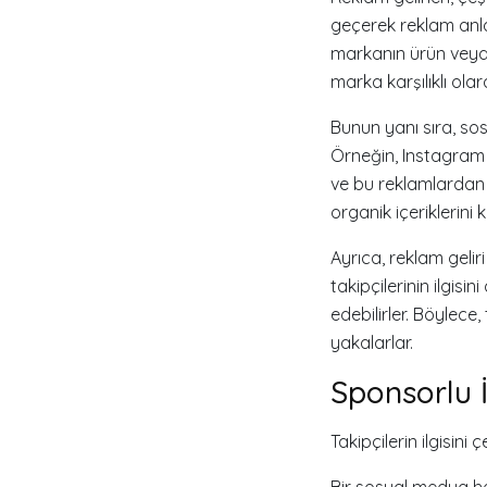
geçerek reklam anlaş
markanın ürün veya 
marka karşılıklı ola
Bunun yanı sıra, sos
Örneğin, Instagram 
ve bu reklamlardan e
organik içeriklerini 
Ayrıca, reklam geliri
takipçilerinin ilgis
edebilirler. Böylece
yakalarlar.
Sponsorlu İ
Takipçilerin ilgisi
Bir sosyal medya hes