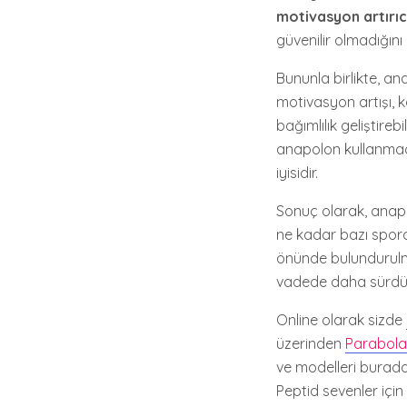
motivasyon artırıc
güvenilir olmadığın
Bununla birlikte, a
motivasyon artışı, 
bağımlılık geliştire
anapolon kullanmad
iyisidir.
Sonuç olarak, anapo
ne kadar bazı sporc
önünde bulundurulma
vadede daha sürdürü
Online olarak sizde
üzerinden
Parabol
ve modelleri burada
Peptid sevenler içi