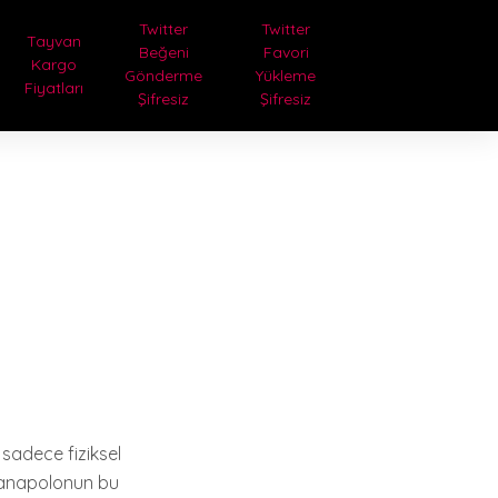
Twitter
Twitter
Tayvan
Beğeni
Favori
Kargo
Gönderme
Yükleme
Fiyatları
Şifresiz
Şifresiz
sadece fiziksel
i, anapolonun bu