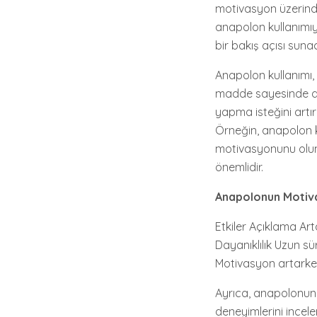
motivasyon üzerinde
anapolon kullanımıyl
bir bakış açısı suna
Anapolon kullanımı, 
madde sayesinde daha
yapma isteğini artı
Örneğin, anapolon ku
motivasyonunu olums
önemlidir.
Anapolonun Motiva
Etkiler Açıklama Arta
Dayanıklılık Uzun sür
Motivasyon artarken
Ayrıca, anapolonun e
deneyimlerini incele