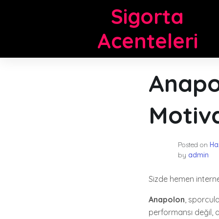
Skip
Sigorta
to
content
Acenteleri
Anapo
Motiv
Posted on
Ha
by
admin
Sizde hemen intern
Anapolon
, sporcul
performansı değil,