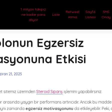
1 milyon takipçi
Retweet
Sayfa
SMS
ne kadar para
Liste
Atma
Listesi
Onay
alıyor
lonun Egzersiz
asyonuna Etkisi
ziran 21, 2025
et sitemiz üzerinden
Steroid Sipariş
işlemini yapabilirsiniz.
ar arasında yaygın bir performans artırıcıdır. Ancak bu madde 
 aynı zamanda
egzersiz motivasyonunu
da etkileyebilir. Pek