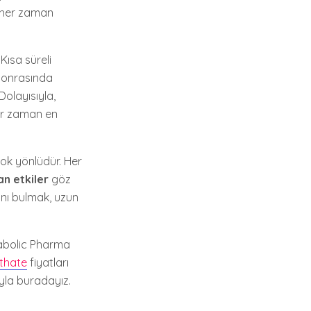
n her zaman
Kısa süreli
 sonrasında
Dolayısıyla,
er zaman en
ok yönlüdür. Her
an etkiler
göz
ını bulmak, uzun
nabolic Pharma
thate
fiyatları
yla buradayız.