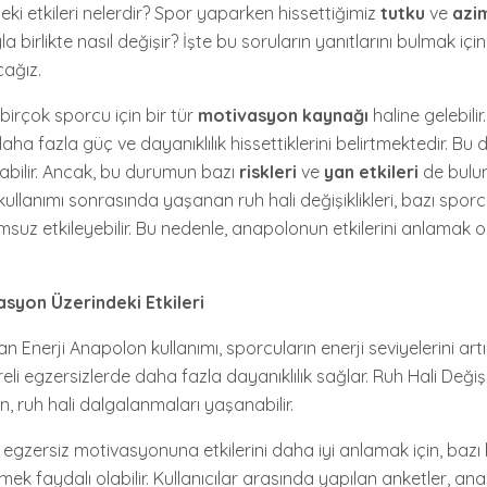
ki etkileri nelerdir? Spor yaparken hissettiğimiz
tutku
ve
azi
a birlikte nasıl değişir? İşte bu soruların yanıtlarını bulmak iç
cağız.
birçok sporcu için bir tür
motivasyon kaynağı
haline gelebilir.
 fazla güç ve dayanıklılık hissettiklerini belirtmektedir. Bu 
rabilir. Ancak, bu durumun bazı
riskleri
ve
yan etkileri
de bulu
llanımı sonrasında yaşanan ruh hali değişiklikleri, bazı sporc
uz etkileyebilir. Bu nedenle, anapolonun etkilerini anlamak 
syon Üzerindeki Etkileri
n Enerji Anapolon kullanımı, sporcuların enerji seviyelerini artır
eli egzersizlerde daha fazla dayanıklılık sağlar. Ruh Hali Değişik
, ruh hali dalgalanmaları yaşanabilir.
gzersiz motivasyonuna etkilerini daha iyi anlamak için, bazı k
mek faydalı olabilir. Kullanıcılar arasında yapılan anketler, a