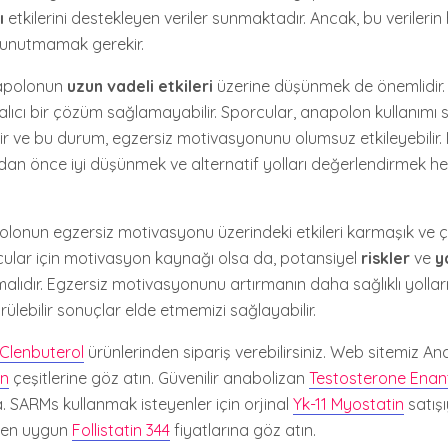
ı
etkilerini destekleyen veriler sunmaktadır. Ancak, bu verileri
ı unutmamak gerekir.
napolonun
uzun vadeli etkileri
üzerine düşünmek de önemlidir. 
kalıcı bir çözüm sağlamayabilir. Sporcular, anapolon kullanımı
bilir ve bu durum, egzersiz motivasyonunu olumsuz etkileyebilir. 
an önce iyi düşünmek ve alternatif yolları değerlendirmek h
lonun egzersiz motivasyonu üzerindeki etkileri karmaşık ve ç
ular için motivasyon kaynağı olsa da, potansiyel
riskler
ve
y
lıdır. Egzersiz motivasyonunu artırmanın daha sağlıklı yollar
lebilir sonuçlar elde etmemizi sağlayabilir.
Clenbuterol
ürünlerinden sipariş verebilirsiniz. Web sitemiz A
an
çeşitlerine göz atın. Güvenilir anabolizan
Testosterone Enan
. SARMs kullanmak isteyenler için orjinal
Yk-11 Myostatin
satışı
n en uygun
Follistatin 344
fiyatlarına göz atın.