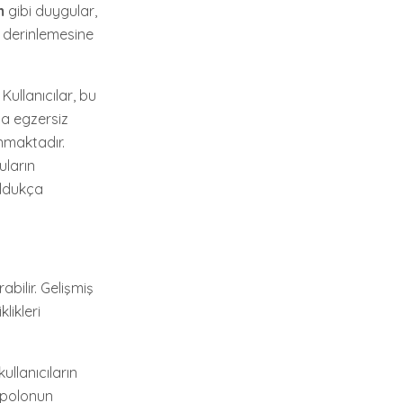
m
gibi duygular,
in derinlemesine
 Kullanıcılar, bu
da egzersiz
nmaktadır.
uların
oldukça
abilir. Gelişmiş
likleri
ullanıcıların
napolonun