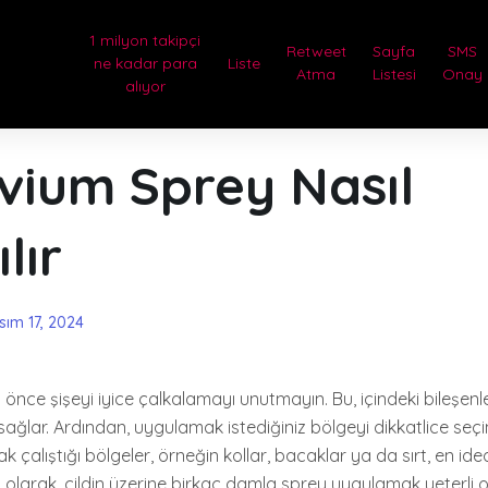
1 milyon takipçi
Retweet
Sayfa
SMS
ne kadar para
Liste
Atma
Listesi
Onay
alıyor
vium Sprey Nasıl
lır
sım 17, 2024
önce şişeyi iyice çalkalamayı unutmayın. Bu, içindeki bileşenl
sağlar. Ardından, uygulamak istediğiniz bölgeyi dikkatlice seçin.
 çalıştığı bölgeler, örneğin kollar, bacaklar ya da sırt, en idea
i
olarak, cildin üzerine birkaç damla sprey uygulamak yeterli ol