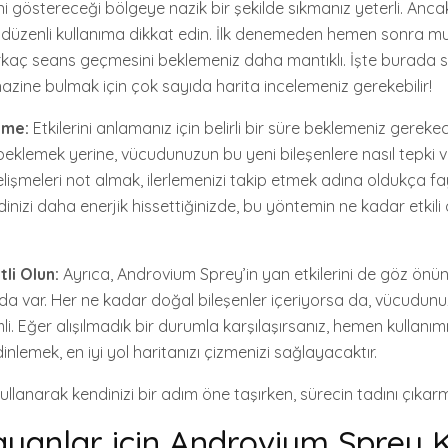
ini göstereceği bölgeye nazik bir şekilde sıkmanız yeterli. Ancak
 düzenli kullanıma dikkat edin. İlk denemeden hemen sonra mu
rkaç seans geçmesini beklemeniz daha mantıklı. İşte burada 
r hazine bulmak için çok sayıda harita incelemeniz gerekebilir!
eme:
Etkilerini anlamanız için belirli bir süre beklemeniz gerekec
eklemek yerine, vücudunuzun bu yeni bileşenlere nasıl tepki v
elişmeleri not almak, ilerlemenizi takip etmek adına oldukça f
ndinizi daha enerjik hissettiğinizde, bu yöntemin ne kadar etkil
tli Olun:
Ayrıca, Androvium Sprey’in yan etkilerini de göz önü
 var. Her ne kadar doğal bileşenler içeriyorsa da, vücudunuz
. Eğer alışılmadık bir durumla karşılaşırsanız, hemen kullanımı
lemek, en iyi yol haritanızı çizmenizi sağlayacaktır.
ullanarak kendinizi bir adım öne taşırken, sürecin tadını çıka
ayanlar için Androvium Sprey 