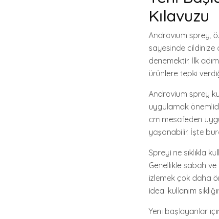
Kılavuzu
Androvium sprey, öz
sayesinde cildinize c
denemektir. İlk adım,
ürünlere tepki verdi
Androvium sprey kull
uygulamak önemlidir.
cm mesafeden uygul
yaşanabilir. İşte bu
Spreyi ne sıklıkla ku
Genellikle sabah ve 
izlemek çok daha ön
ideal kullanım sıklığın
Yeni başlayanlar içi