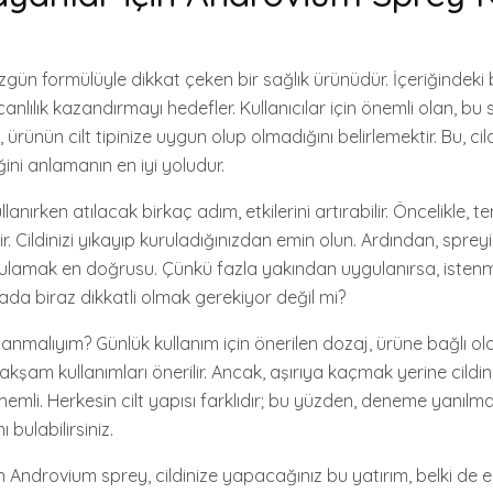
gün formülüyle dikkat çeken bir sağlık ürünüdür. İçeriğindeki 
anlılık kazandırmayı hedefler. Kullanıcılar için önemli olan, bu s
 ürünün cilt tipinize uygun olup olmadığını belirlemektir. Bu, cil
ğini anlamanın en iyi yoludur.
anırken atılacak birkaç adım, etkilerini artırabilir. Öncelikle, t
 Cildinizi yıkayıp kuruladığınızdan emin olun. Ardından, spreyi
amak en doğrusu. Çünkü fazla yakından uygulanırsa, istenm
rada biraz dikkatli olmak gerekiyor değil mi?
llanmalıyım? Günlük kullanım için önerilen dozaj, ürüne bağlı ola
akşam kullanımları önerilir. Ancak, aşırıya kaçmak yerine cildiniz
emli. Herkesin cilt yapısı farklıdır; bu yüzden, deneme yanılm
ı bulabilirsiniz.
n Androvium sprey, cildinize yapacağınız bu yatırım, belki de en 