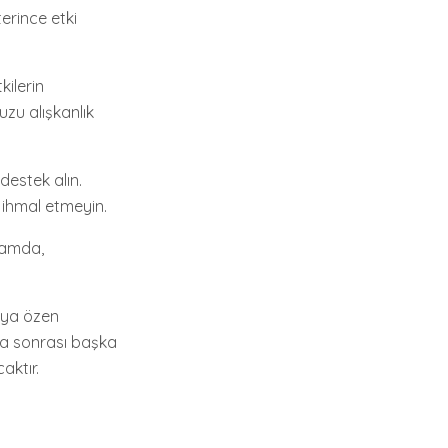
erince etki
kilerin
zu alışkanlık
destek alın.
u ihmal etmeyin.
tamda,
aya özen
ama sonrası başka
aktır.