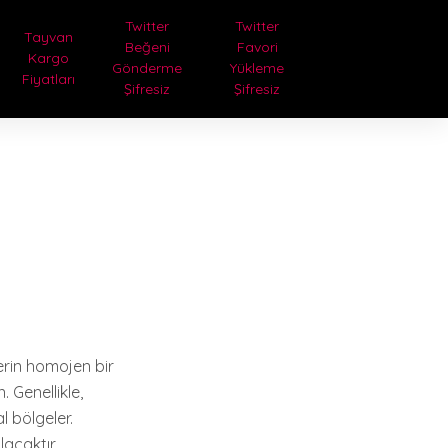
Twitter
Twitter
Tayvan
Beğeni
Favori
Kargo
Gönderme
Yükleme
Fiyatları
Şifresiz
Şifresiz
erin homojen bir
 Genellikle,
l bölgeler.
acaktır.