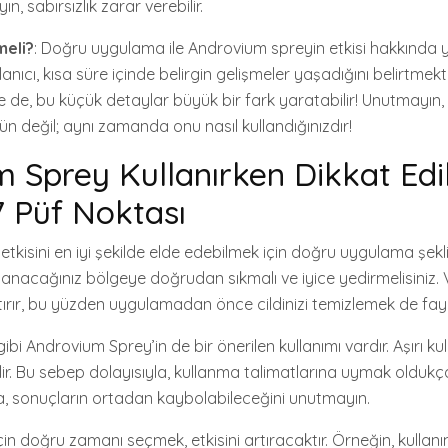
ın, sabırsızlık zarar verebilir.
meli?
: Doğru uygulama ile Androvium spreyin etkisi hakkınd
anıcı, kısa süre içinde belirgin gelişmeler yaşadığını belirtmekte
 de, bu küçük detaylar büyük bir fark yaratabilir! Unutmayın
n değil; aynı zamanda onu nasıl kullandığınızdır!
 Sprey Kullanırken Dikkat Edi
 Püf Noktası
etkisini en iyi şekilde elde edebilmek için doğru uygulama şekl
llanacağınız bölgeye doğrudan sıkmalı ve iyice yedirmelisiniz. V
rtırır, bu yüzden uygulamadan önce cildinizi temizlemek de fayda
bi Androvium Sprey’in de bir önerilen kullanımı vardır. Aşırı kul
ilir. Bu sebep dolayısıyla, kullanma talimatlarına uymak oldukç
zda, sonuçların ortadan kaybolabileceğini unutmayın.
n doğru zamanı seçmek, etkisini artıracaktır. Örneğin, kullanım