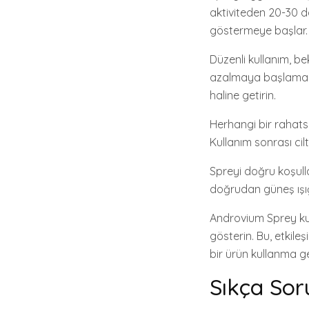
aktiviteden 20-30 da
göstermeye başlar.
Düzenli kullanım, bek
azalmaya başlamasın
haline getirin.
Herhangi bir rahatsı
Kullanım sonrası cil
Spreyi doğru koşull
doğrudan güneş ışığ
Androvium Sprey kul
gösterin. Bu, etkile
bir ürün kullanma ge
Sıkça Sor