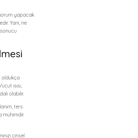
a yorum yapacak
dir. Yani, ne
, sonucu
lmesi
i oldukça
ücut ısısı,
lı olabilir.
lanım, ters
a mühimdir.
ınızı cinsel