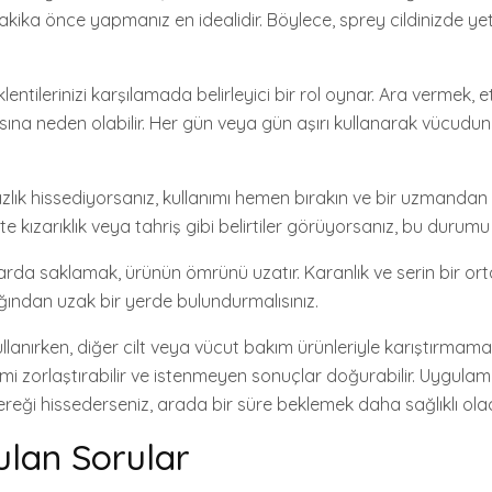
kika önce yapmanız en idealidir. Böylece, sprey cildinizde yet
lentilerinizi karşılamada belirleyici bir rol oynar. Ara vermek, et
a neden olabilir. Her gün veya gün aşırı kullanarak vücudunu
zlık hissediyorsanız, kullanımı hemen bırakın ve bir uzmandan 
tte kızarıklık veya tahriş gibi belirtiler görüyorsanız, bu durum
arda saklamak, ürünün ömrünü uzatır. Karanlık ve serin bir or
ından uzak bir yerde bulundurmalısınız.
lanırken, diğer cilt veya vücut bakım ürünleriyle karıştırmam
şimi zorlaştırabilir ve istenmeyen sonuçlar doğurabilir. Uygul
reği hissederseniz, arada bir süre beklemek daha sağlıklı olac
ulan Sorular