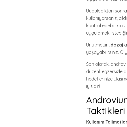
Uyguladıktan sonra, 
kullanıyorsanız, cil
kontrol edebilirsiniz
uygulamak, istediğin
Unutmayın,
dozaj
a
yaşayabilirsiniz. O
Son olarak, androvi
düzenli egzersizle 
hedeflerinize ulaş
iyisidir!
Androvium
Taktikleri
Kullanım Talimatlar