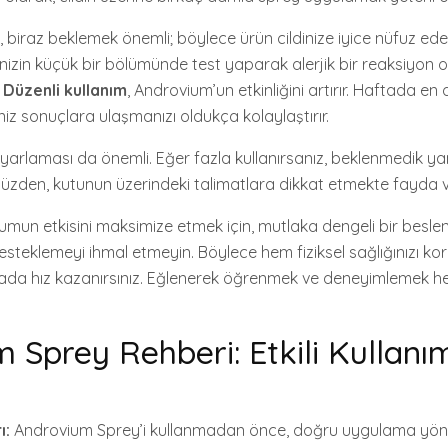
biraz beklemek önemli; böylece ürün cildinize iyice nüfuz edebil
dinizin küçük bir bölümünde test yaparak alerjik bir reaksiyon 
.
Düzenli kullanım
, Androvium’un etkinliğini artırır. Haftada en
iz sonuçlara ulaşmanızı oldukça kolaylaştırır.
yarlaması da önemli. Eğer fazla kullanırsanız, beklenmedik yan
 yüzden, kutunun üzerindeki talimatlara dikkat etmekte fayda v
umun etkisini maksimize etmek için, mutlaka dengeli bir besl
desteklemeyi ihmal etmeyin. Böylece hem fiziksel sağlığınızı k
mada hız kazanırsınız. Eğlenerek öğrenmek ve deneyimlemek 
 Sprey Rehberi: Etkili Kullanı
ı:
Androvium Sprey’i kullanmadan önce, doğru uygulama yönt