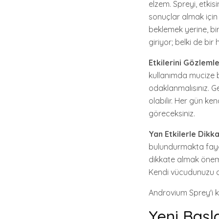
elzem. Spreyi, etkis
sonuçlar almak için
beklemek yerine, bi
giriyor; belki de bi
Etkilerini Gözleml
kullanımda mucize b
odaklanmalısınız. G
olabilir. Her gün ke
göreceksiniz.
Yan Etkilerle Dikka
bulundurmakta fayda
dikkate almak önemli
Kendi vücudunuzu din
Androvium Sprey'i k
Yeni Başl