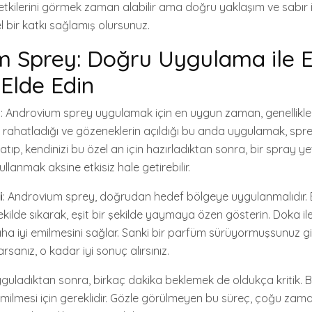
tkilerini görmek zaman alabilir ama doğru yaklaşım ve sabır il
 bir katkı sağlamış olursunuz.
 Sprey: Doğru Uygulama ile En
 Elde Edin
a
: Androvium sprey uygulamak için en uygun zaman, genellikle
 rahatladığı ve gözeneklerin açıldığı bu anda uygulamak, sprey
kapatıp, kendinizi bu özel an için hazırladıktan sonra, bir spray yet
llanmak aksine etkisiz hale getirebilir.
i
: Androvium sprey, doğrudan hedef bölgeye uygulanmalıdır. 
ekilde sıkarak, eşit bir şekilde yaymaya özen gösterin. Doka i
a iyi emilmesini sağlar. Sanki bir parfüm sürüyormuşsunuz g
sanız, o kadar iyi sonuç alırsınız.
yguladıktan sonra, birkaç dakika beklemek de oldukça kritik. B
emilmesi için gereklidir. Gözle görülmeyen bu süreç, çoğu zam