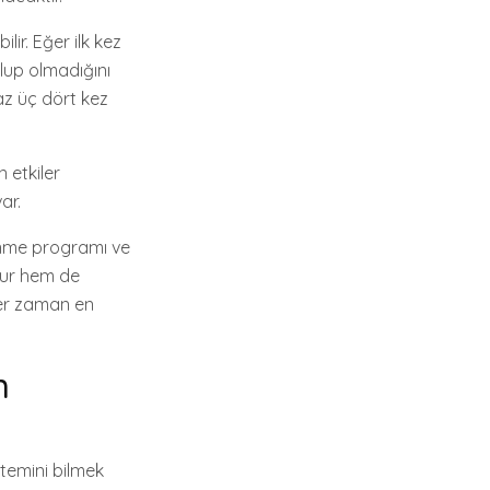
ir. Eğer ilk kez
olup olmadığını
 az üç dört kez
 etkiler
ar.
enme programı ve
orur hem de
her zaman en
m
emini bilmek