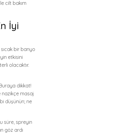
e cilt bakım
 İyi
 sıcak bir banyo
in etkisini
erli olacaktır.
Buraya dikkat!
le nazikçe masaj
ibi düşünün; ne
u süre, spreyin
an göz ardı