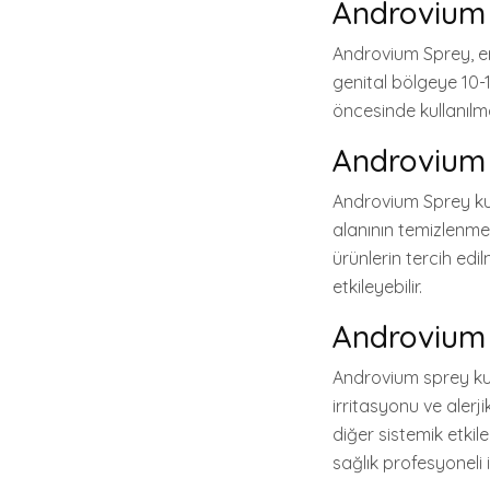
Androvium 
Androvium Sprey, er
genital bölgeye 10-15
öncesinde kullanılmas
Androvium S
Androvium Sprey kul
alanının temizlenme
ürünlerin tercih edil
etkileyebilir.
Androvium 
Androvium sprey kull
irritasyonu ve alerj
diğer sistemik etkil
sağlık profesyoneli il