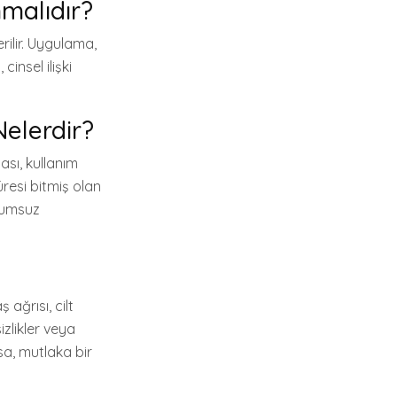
malıdır?
ilir. Uygulama,
cinsel ilişki
Nelerdir?
sı, kullanım
resi bitmiş olan
olumsuz
 ağrısı, cilt
zlikler veya
rsa, mutlaka bir