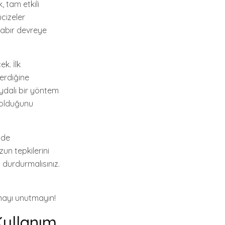
, tam etkili
cizeler
sabır devreye
ek. İlk
erdiğine
aydalı bir yöntem
i olduğunu
nde
un tepkilerini
 durdurmalısınız.
rmayı unutmayın!
Kullanım