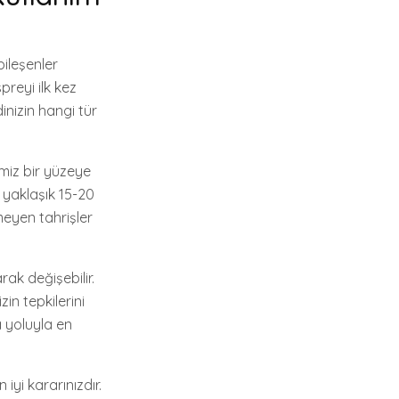
bileşenler
preyi ilk kez
dinizin hangi tür
emiz bir yüzeye
 yaklaşık 15-20
eyen tahrişler
rak değişebilir.
in tepkilerini
a yoluyla en
iyi kararınızdır.