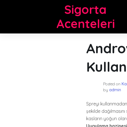
Skip
Sigorta
to
content
Acenteleri
Andro
Kullanı
Posted on
Ka
by
admin
Spreyi kullanmadan 
şekilde dağılmasını 
kasların yoğun olarak
Uygulama hazines