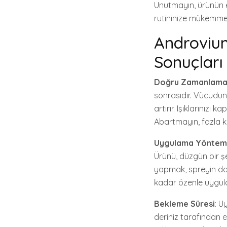
Unutmayın, ürünün e
rutininize mükemmel
Androvium
Sonuçları
Doğru Zamanlam
sonrasıdır. Vücudun
artırır. Işıklarınızı 
Abartmayın, fazla ku
Uygulama Yöntem
Ürünü, düzgün bir ş
yapmak, spreyin dah
kadar özenle uygular
Bekleme Süresi
: U
deriniz tarafından 