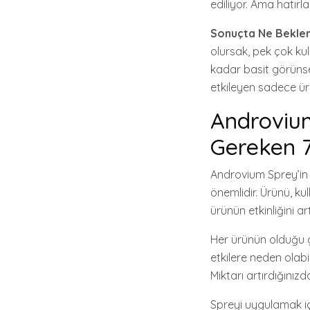
ediliyor. Ama hatırlay
Sonuçta Ne Bekle
olursak, pek çok kull
kadar basit görünse
etkileyen sadece ürü
Androvium
Gereken 7
Androvium Sprey’in 
önemlidir. Ürünü, ku
ürünün etkinliğini a
Her ürünün olduğu gi
etkilere neden olab
Miktarı artırdığını
Spreyi uygulamak içi