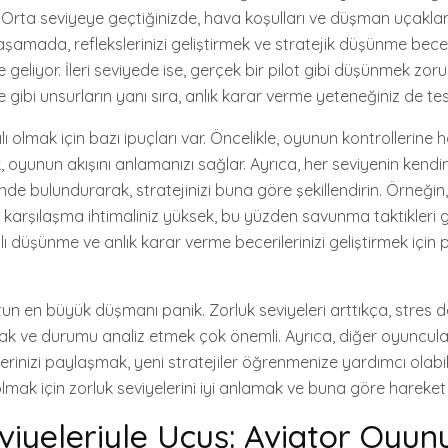
r. Orta seviyeye geçtiğinizde, hava koşulları ve düşman uçakları
aşamada, reflekslerinizi geliştirmek ve stratejik düşünme beceri
 geliyor. İleri seviyede ise, gerçek bir pilot gibi düşünmek zoru
 gibi unsurların yanı sıra, anlık karar verme yeteneğiniz de test
ı olmak için bazı ipuçları var. Öncelikle, oyunun kontrollerine 
ek, oyunun akışını anlamanızı sağlar. Ayrıca, her seviyenin kend
nde bulundurarak, stratejinizi buna göre şekillendirin. Örneğin
arşılaşma ihtimaliniz yüksek, bu yüzden savunma taktikleri gel
ızlı düşünme ve anlık karar verme becerilerinizi geliştirmek için 
un en büyük düşmanı panik. Zorluk seviyeleri arttıkça, stres d
ak ve durumu analiz etmek çok önemli. Ayrıca, diğer oyuncula
rinizi paylaşmak, yeni stratejiler öğrenmenize yardımcı olabili
lmak için zorluk seviyelerini iyi anlamak ve buna göre hareket
viyeleriyle Uçuş: Aviator Oyu