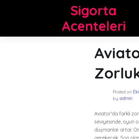
Skip
Sigorta
to
content
Acenteleri
Aviat
Zorluk
Posted on
Ek
by
admin
Aviator'da farklı zor
seviyesinde, oyun ol
düşmanlar artar. Ort
gerekecek. Son olara