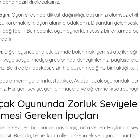
daha hazırlıklı olacaksınız.
ayın
: Oyun sırasında dikkat dağınıklığı, başarınızı olumsuz etkile
 korumak için, oyun alanına odaklanın. Dışarıdan gelen sesl
nizi dağıtabilir. Bu nedenle, oyun oynarken sessiz bir ortamda 
abilir.
m
: Diğer oyuncularla etkileşimde bulunmak, yeni stratejiler ö
ar veya sosyal medya gruplarında deneyimlerinizi paylaşarak, 
niz. Belki de bir başkası, sizin hiç düşünmediğiniz bir taktiği kul
e baş etmenin yollarını keşfettikçe, Aviator uçak oyunundaki u
iniz. Her yeni seviye, yeni bir macera ve öğrenme fırsatı sunuyo
çak Oyununda Zorluk Seviyeler
ilmesi Gereken İpuçları
rluk seviyesi bulunuyor: başlangıç, orta ve ileri. Başlangıç se
 basit. Burada, temel kontrolleri öğrenmek ve oyunun mantığı