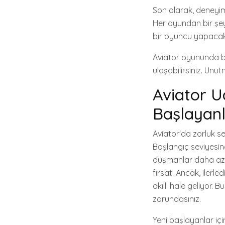
Son olarak, deneyim 
Her oyundan bir şeyl
bir oyuncu yapacak 
Aviator oyununda bu 
ulaşabilirsiniz. Unu
Aviator U
Başlayanl
Aviator'da zorluk se
Başlangıç seviyesin
düşmanlar daha az.
fırsat. Ancak, ilerl
akıllı hale geliyor. 
zorundasınız.
Yeni başlayanlar içi