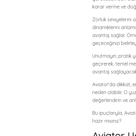
karar verme ve doğ
Zorluk seviyelerini a
dinamiklerini anla
avantaj sağlar. Örn
geçeceğinizi belirley
Unutmayın, pratik 
geçirerek, temel me
avantaj sağlayacaktır
Aviator'da dikkat, e
neden olabilir. O y
değerlendirin ve anlı
Bu ipuçlarıyla, Avi
hazır mısınız?
Aviator U