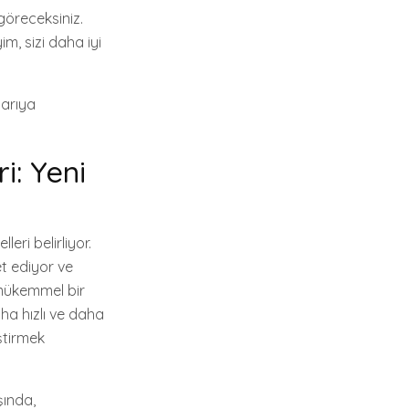
 göreceksiniz.
m, sizi daha iyi
şarıya
i: Yeni
eri belirliyor.
t ediyor ve
 mükemmel bir
aha hızlı ve daha
iştirmek
şında,