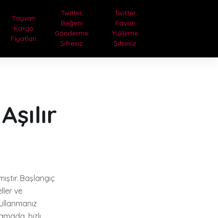
Twitter
Twitter
Tayvan
Beğeni
Favori
Kargo
Gönderme
Yükleme
Fiyatları
Şifresiz
Şifresiz
Aşılır
mıştır. Başlangıç
ller ve
kullanmanız
amada, hızlı