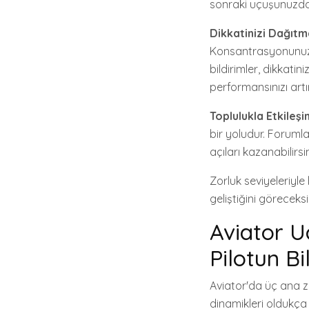
sonraki uçuşunuzda 
Dikkatinizi Dağıtm
Konsantrasyonunuzu
bildirimler, dikkati
performansınızı artır
Toplulukla Etkileşi
bir yoludur. Foruml
açıları kazanabilirsi
Zorluk seviyeleriyl
geliştiğini göreceks
Aviator U
Pilotun B
Aviator'da üç ana zo
dinamikleri oldukça