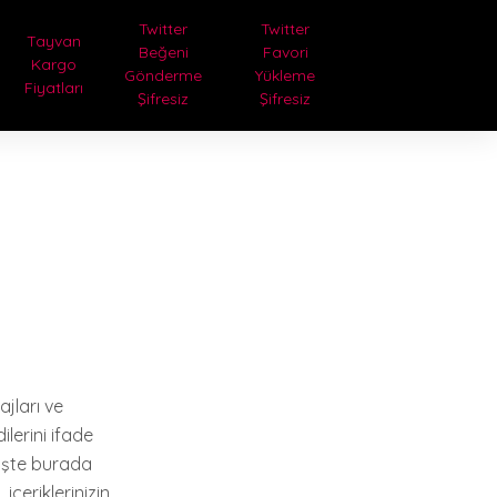
Twitter
Twitter
Tayvan
Beğeni
Favori
Kargo
Gönderme
Yükleme
Fiyatları
Şifresiz
Şifresiz
ajları ve
lerini ifade
 İşte burada
içeriklerinizin