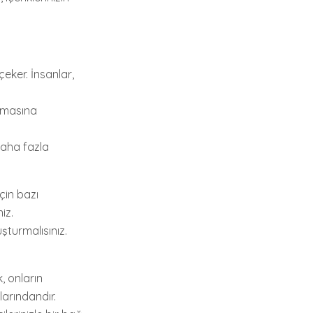
çeker. İnsanlar,
ulmasına
Daha fazla
çin bazı
iz.
şturmalısınız.
k, onların
larındandır.