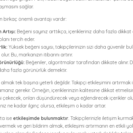
aşmasını sağlar.
n birkaç önemli avantajı vardır:
 Artışı:
Beğeni sayınız arttıkça, içerikleriniz daha fazla dikkat 
lanı tercih eder.
lik:
Yüksek beğeni sayısı, takipçilerinizin sizi daha güvenilir b
olur. Bu, markanızın itibarını artırır.
örünürlüğü:
Beğeniler, algoritmalar tarafından dikkate alınır. 
daha fazla görünürlük demektir.
almak tek başına yeterli değildir. Takipçi etkileşimini artırmak i
manız gerekir. Örneğin, içeriklerinizin kalitesine dikkat etmelisin
isini çekecek, onları düşündürecek veya eğlendirecek içerikler olu
iniz ne kadar ilginç olursa, etkileşim o kadar artar.
kta ise
etkileşimde bulunmaktır
. Takipçilerinizle iletişim kurma
rmek ve geri bildirim almak, etkileşimi artırmanın en etkili yol