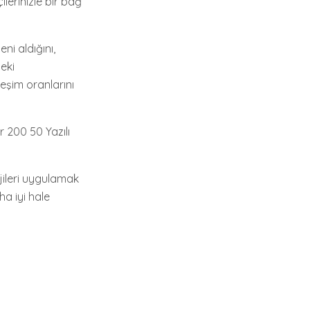
lerinizle bir bağ
ni aldığını,
teki
ileşim oranlarını
 200 50 Yazılı
jileri uygulamak
ha iyi hale