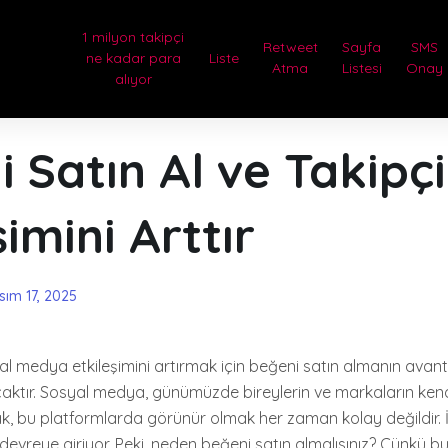
1 milyon takipçi
Retweet
Sayfa
SMS
ne kadar para
Liste
Atma
Listesi
Onay
alıyor
 Satın Al ve Takipçi
şimini Arttır
sım 17, 2025
al medya etkileşimini artırmak için beğeni satın almanın avant
nacaktır. Sosyal medya, günümüzde bireylerin ve markaların kendi
ak, bu platformlarda görünür olmak her zaman kolay değildir.
evreye giriyor. Peki, neden beğeni satın almalısınız? Çünkü bu, 