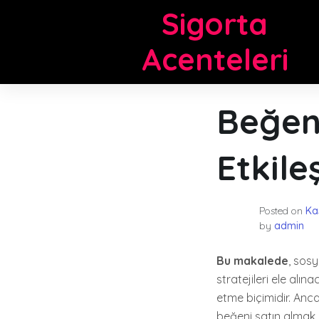
Skip
Sigorta
to
content
Acenteleri
Beğeni
Etkile
Posted on
Ka
by
admin
Bu makalede
, sosy
stratejileri ele alı
etme biçimidir. Anc
beğeni satın almak d