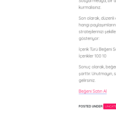
Sosyal medya, bir di
kurmalısınız.
Son olarak, düzenli 
hangi paylaşımların 
stratejilerinizi şekil
gösteriyor:
İçerik Türü Beğeni 
İçerikler 100 10
Sonuç olarak, beğeni
şarttır. Unutmayın, 
gelirsiniz.
Beğeni Satın Al
POSTED UNDER
UNCAT