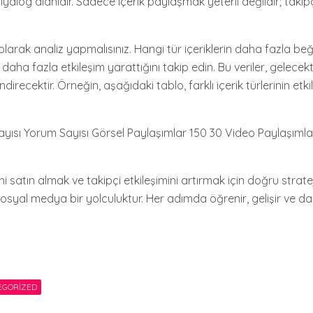
yalog alanıdır. Sadece içerik paylaşmak yeterli değildir; takipçi
olarak analiz yapmalısınız. Hangi tür içeriklerin daha fazla beğe
daha fazla etkileşim yarattığını takip edin. Bu veriler, gelecek
lendirecektir. Örneğin, aşağıdaki tablo, farklı içerik türlerinin etk
Sayısı Yorum Sayısı Görsel Paylaşımlar 150 30 Video Paylaşımlar
 satın almak ve takipçi etkileşimini artırmak için doğru strate
sosyal medya bir yolculuktur. Her adımda öğrenir, gelişir ve da
EGORIZED