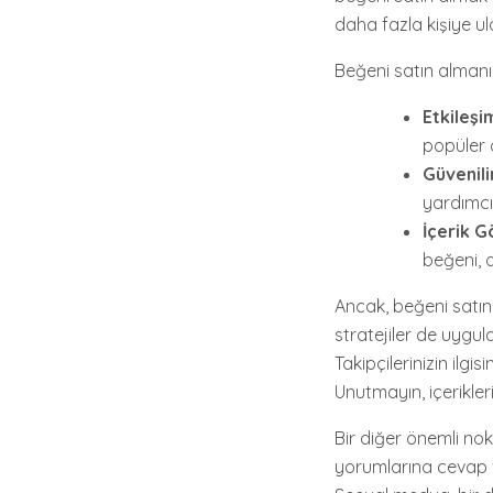
daha fazla kişiye ul
Beğeni satın almanı
Etkileşim
popüler o
Güvenilir
yardımcı 
İçerik G
beğeni, 
Ancak, beğeni satın 
stratejiler de uygula
Takipçilerinizin ilg
Unutmayın, içerikler
Bir diğer önemli no
yorumlarına cevap ve