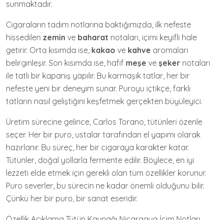
sunmaktadır.
Cigaraların tadım notlarına baktığımızda, ilk nefeste
hissedilen
zemin
ve
baharat
notaları, içimi keyifli hale
getirir. Orta kısımda ise,
kakao
ve
kahve
aromaları
belirginleşir. Son kısımda ise, hafif
meşe
ve
şeker
notaları
ile tatlı bir kapanış yapılır. Bu karmaşık tatlar, her bir
nefeste yeni bir deneyim sunar. Puroyu içtikçe, farklı
tatların nasıl geliştiğini keşfetmek gerçekten büyüleyici.
Üretim sürecine gelince, Carlos Torano, tütünleri özenle
seçer. Her bir puro, ustalar tarafından el yapımı olarak
hazırlanır. Bu süreç, her bir cigaraya karakter katar.
Tütünler, doğal yollarla fermente edilir. Böylece, en iyi
lezzeti elde etmek için gerekli olan tüm özellikler korunur.
Puro severler, bu sürecin ne kadar önemli olduğunu bilir.
Çünkü her bir puro, bir sanat eseridir.
Özellik Açıklama Tütün Kaynağı Nicaragua İçim Notları