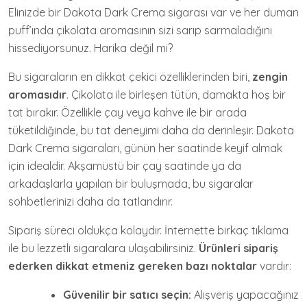
Elinizde bir Dakota Dark Crema sigarası var ve her duman
puff’ında çikolata aromasının sizi sarıp sarmaladığını
hissediyorsunuz. Harika değil mi?
Bu sigaraların en dikkat çekici özelliklerinden biri,
zengin
aromasıdır
. Çikolata ile birleşen tütün, damakta hoş bir
tat bırakır. Özellikle çay veya kahve ile bir arada
tüketildiğinde, bu tat deneyimi daha da derinleşir. Dakota
Dark Crema sigaraları, günün her saatinde keyif almak
için idealdir. Akşamüstü bir çay saatinde ya da
arkadaşlarla yapılan bir buluşmada, bu sigaralar
sohbetlerinizi daha da tatlandırır.
Sipariş süreci oldukça kolaydır. İnternette birkaç tıklama
ile bu lezzetli sigaralara ulaşabilirsiniz.
Ürünleri sipariş
ederken dikkat etmeniz gereken bazı noktalar
vardır:
Güvenilir bir satıcı seçin:
Alışveriş yapacağınız