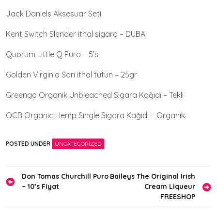
Jack Daniels Aksesuar Seti
Kent Switch Slender ithal sigara – DUBAI
Quorum Little Q Puro – 5’s
Golden Virginia Sarı ithal tütün – 25gr
Greengo Organik Unbleached Sigara Kağıdı – Tekli
OCB Organic Hemp Single Sigara Kağıdı – Organik
POSTED UNDER
UNCATEGORIZED
Yazı
Don Tomas Churchill Puro
Baileys The Original Irish
– 10’s Fiyat
Cream Liqueur
gezinmesi
FREESHOP