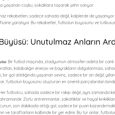
a yaşanan coşku, sokaklara taşarak şehri sarıyor.
az rekabetleri, sadece sahada değil, kalplerde de yaşanıyor.
r efsane yaratıyor. Bu rekabetler, futbolun büyüsünü ve tutkus
Büyüsü: Unutulmaz Anların Ard
usu
: Bir futbol maçında, stadyumun atmosferi adeta bir canlı
üratları, kalabalığın enerjisi ve bayrakların dalgalanması, sa
i, bir gol atıldığında yaşanan sevinç, sadece bir an değil; yıll
nlar, futbolun büyüsünü oluşturan en önemli parçalardan biridir
 Her futbolcu, sahada sadece bir rakip değil, aynı zamanda ken
hramandır. Zorlu antrenmanlar, sakatlıklar ve hayal kırıklıklar
uncunun, son dakikada attığı gol, sadece bir puan kazandırmak
 ve taraftarların kalbinde bir yer edinir. Bu tür anlar, futbo