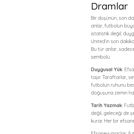
Dramlar
Bir düşünün, son da
anlar, futbolun büy
istatistik değil; du
United’ın son dakika
Bu tür anlar, sadec
sembolü.
Duygusal Yük
: Efs
taşır. Taraftarlar, 
futbolun ruhunu besle
doğuşuna zemin haz
Tarih Yazmak
: Fut
değil, geleceği de şe
kurar. Her bir efsane
Efsanevi maçlar, fu