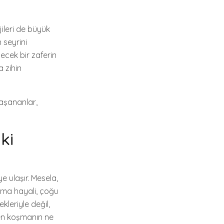
jileri de büyük
 seyrini
ecek bir zaferin
 zihin
yaşananlar,
ki
e ulaşır. Mesela,
lma hayali, çoğu
kleriyle değil,
den koşmanın ne