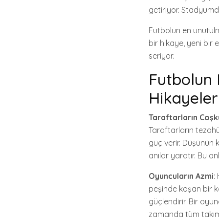
getiriyor. Stadyumd
Futbolun en unutulm
bir hikaye, yeni bi
seriyor.
Futbolun 
Hikayeler
Taraftarların Coşk
Taraftarların tezah
güç verir. Düşünün k
anılar yaratır. Bu a
Oyuncuların Azmi
:
peşinde koşan bir ka
güçlendirir. Bir oy
zamanda tüm takımın