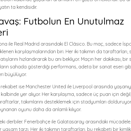
atın ta kendisidir.
avaş: Futbolun En Unutulmaz
ri
ona ile Real Madrid arasındaki El Clásico. Bu maç, sadece İspa
lenen karşılaşmalarından biri. Her iki takımın da taraftarları
tışlarını hızlandırarak bu anı bekliyor. Maçın her dakikası, bir
rın sahada gösterdiği performans, adeta bir sanat eseri gibi
leri büyülüyor.
rekabet ise Manchester United ile Liverpool arasında yaşanıyor
n kalbinde yer alıyor. Her karşılaşma, sadece üç puan için değ
raftarlar, takımlarını desteklemek için stadyumları dolduruyo
ynanan oyunu daha da anlamlı kılıyor.
’deki derbiler. Fenerbahçe ile Galatasaray arasındaki mücadele
r yaşam tarzı. Her iki takımın taraftarları, bu rekabeti bir kimli