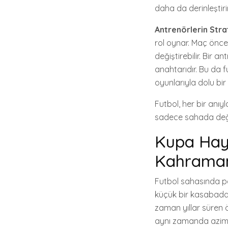
daha da derinleştirir
Antrenörlerin Strat
rol oynar. Maç önces
değiştirebilir. Bir 
anahtarıdır. Bu da 
oyunlarıyla dolu bir
Futbol, her bir anıy
sadece sahada değil,
Kupa Haya
Kahraman
Futbol sahasında par
küçük bir kasabada
zaman yıllar süren ö
aynı zamanda azimle