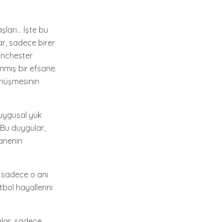
şları… İşte bu
r, sadece birer
Manchester
ınmış bir efsane.
önüşmesinin
duygusal yük
. Bu duygular,
sanenin
r, sadece o anı
tbol hayallerini
nlar, sadece