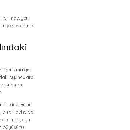
 Her maç, yeni
unu gözler önüne
ındaki
 organizma gibi.
hadaki oyunculara
arca sürecek
.
di hayallerinin
ı, onları daha da
la kalmaz; aynı
lun büyüsünü