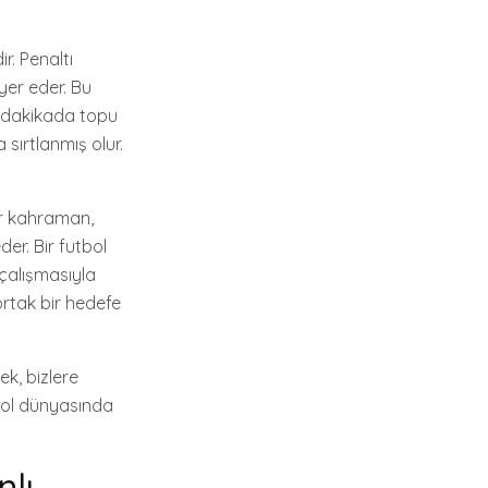
r. Penaltı
yer eder. Bu
on dakikada topu
 sırtlanmış olur.
er kahraman,
er. Bir futbol
 çalışmasıyla
ortak bir hedefe
k, bizlere
bol dünyasında
nlı