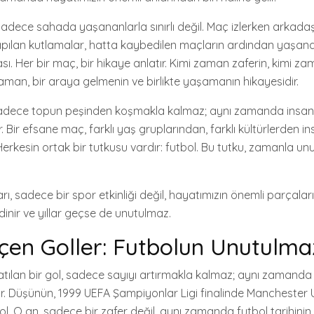
 sadece sahada yaşananlarla sınırlı değil. Maç izlerken arkadaş
yapılan kutlamalar, hatta kaybedilen maçların ardından yaşana
ası. Her bir maç, bir hikaye anlatır. Kimi zaman zaferin, kimi z
aman, bir araya gelmenin ve birlikte yaşamanın hikayesidir.
adece topun peşinden koşmakla kalmaz; aynı zamanda insanl
 Bir efsane maç, farklı yaş gruplarından, farklı kültürlerden ins
 Herkesin ortak bir tutkusu vardır: futbol. Bu tutku, zamanla u
, sadece bir spor etkinliği değil, hayatımızın önemli parçalarıdı
dinir ve yıllar geçse de unutulmaz.
çen Goller: Futbolun Unutulma
atılan bir gol, sadece sayıyı artırmakla kalmaz; aynı zamanda 
lir. Düşünün, 1999 UEFA Şampiyonlar Ligi finalinde Manchester 
gol. O an, sadece bir zafer değil, aynı zamanda futbol tarihini