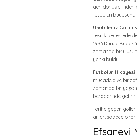
geri dönüşlerinden bi
futbolun büyüsünü v
Unutulmaz Goller 
teknik becerilerle d
1986 Dünya Kupası’nd
zamanda bir ulusun 
yankı buldu.
Futbolun Hikayesi
:
mücadele ve bir zafe
zamanda bir yaşam ta
beraberinde getirir.
Tarihe geçen goller,
anlar, sadece birer 
Efsanevi 