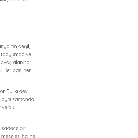
nya'nın değil,
, stadyumda ve
 savaş alanına
. Her pas, her
. Bu iki dev,
il, aynı zamanda
r ve bu
, sadece bir
k meselesi haline