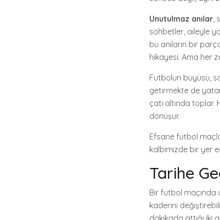
Unutulmaz anılar
,
sohbetler, aileyle 
bu anıların bir parç
hikayesi. Ama her z
Futbolun büyüsü, s
getirmekte de yatar.
çatı altında toplar.
dönüşür.
Efsane futbol maçları
kalbimizde bir yer e
Tarihe Ge
Bir futbol maçında 
kaderini değiştirebi
dakikada attığı iki 