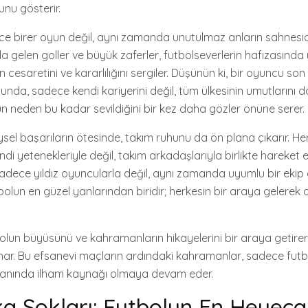
nu gösterir.
e birer oyun değil, aynı zamanda unutulmaz anların sahnesidi
da gelen goller ve büyük zaferler, futbolseverlerin hafızasında 
 cesaretini ve kararlılığını sergiler. Düşünün ki, bir oyuncu s
nda, sadece kendi kariyerini değil, tüm ülkesinin umutlarını da
un neden bu kadar sevildiğini bir kez daha gözler önüne serer.
eysel başarıların ötesinde, takım ruhunu da ön plana çıkarır. H
i yetenekleriyle değil, takım arkadaşlarıyla birlikte hareket ed
 sadece yıldız oyuncularla değil, aynı zamanda uyumlu bir ekip
olun en güzel yanlarından biridir; herkesin bir araya gelerek 
bolun büyüsünü ve kahramanların hikayelerini bir araya getirere
nar. Bu efsanevi maçların ardındaki kahramanlar, sadece fut
alanında ilham kaynağı olmaya devam eder.
a Şokları: Futbolun En Heyeca