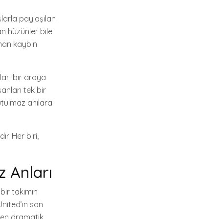
larla paylaşılan
n hüzünler bile
aman kaybın
arı bir araya
anları tek bir
nutulmaz anılara
r. Her biri,
z Anları
bir takımın
United’ın son
n en dramatik