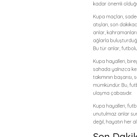
kadar önemli olduğu
Kupa maçları, sadec
atışları, son dakika
anlar, kahramanların
ağlarla buluşturduğu
Bu tür anlar, futbol
Kupa hayalleri, bir
sahada yalnızca kend
takımının başarısı,
mümkündür. Bu, futb
ulaşma çabasıdır.
Kupa hayalleri, fut
unutulmaz anlar su
değil, hayatın her 
Son Dakik