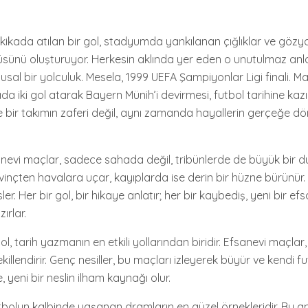
kikada atılan bir gol, stadyumda yankılanan çığlıklar ve gözya
üsünü oluşturuyor. Herkesin aklında yer eden o unutulmaz anla
ygusal bir yolculuk. Mesela, 1999 UEFA Şampiyonlar Ligi finali. 
da iki gol atarak Bayern Münih’i devirmesi, futbol tarihine kaz
e bir takımın zaferi değil, aynı zamanda hayallerin gerçeğe d
anevi maçlar, sadece sahada değil, tribünlerde de büyük bir 
sevinçten havalara uçar, kayıplarda ise derin bir hüzne bürünür
r. Her bir gol, bir hikaye anlatır; her bir kaybediş, yeni bir ef
ırlar.
bol, tarih yazmanın en etkili yollarından biridir. Efsanevi maçla
killendirir. Genç nesiller, bu maçları izleyerek büyür ve kendi fu
, yeni bir neslin ilham kaynağı olur.
tbolun kalbinde yaşanan dramların en güzel örnekleridir. Bu a