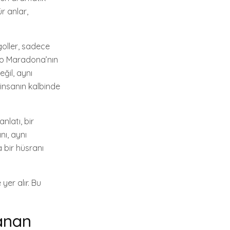
ür anlar,
goller, sadece
ego Maradona’nın
eğil, aynı
insanın kalbinde
anlatı, bir
nı, aynı
 bir hüsranı
yer alır. Bu
anan