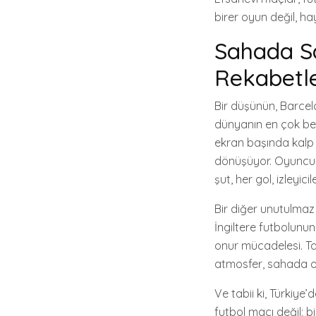
birer oyun değil, hay
Sahada S
Rekabetle
Bir düşünün, Barcel
dünyanın en çok bek
ekran başında kalp a
dönüşüyor. Oyuncula
şut, her gol, izleyici
Bir diğer unutulmaz 
İngiltere futbolunu
onur mücadelesi. Ta
atmosfer, sahada o
Ve tabii ki, Türkiye
futbol maçı değil; bi