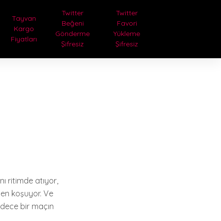
Twitter
Twitter
Tayvan
Beğeni
Favori
Kargo
Gönderme
Yükleme
Fiyatları
Şifresiz
Şifresiz
ı ritimde atıyor,
den koşuyor. Ve
sadece bir maçın