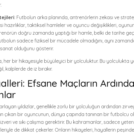
.
ejileri
: Futbolun arka planında, antrenörlerin zekası ve strate
i hazırlıklar, taktiksel hamleler ve oyuncu değişiklikleri, oyunun
antrenörün doğru zamanda yaptığı bir hamle, belki de tarihe geç
futbolun sadece fiziksel bir mücadele olmadığını, aynı zamanda
 sanat olduğunu gösterir.
la, her bir hikayesiyle büyüleyici bir yolculuktur. Bu yolculukta 
 kalplerde de iz bırakır.
lleri: Efsane Maçların Ardında
lar
layan yıldızlar, genellikle zorlu bir yolculuğun ardından zirvey
n çıkan bir oyuncunun, dünya çapında tanınan bir futbolcu o
zveri ve sıkı çalışma gerektirir. Bu kahramanlar, sadece yetene
riyle de dikkat çekerler. Onların hikayeleri, hayallerin peşin