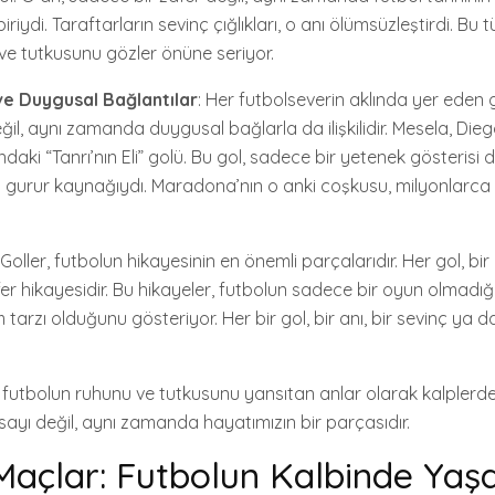
riydi. Taraftarların sevinç çığlıkları, o anı ölümsüzleştirdi. Bu t
e tutkusunu gözler önüne seriyor.
ve Duygusal Bağlantılar
: Her futbolseverin aklında yer eden 
eğil, aynı zamanda duygusal bağlarla da ilişkilidir. Mesela, Di
aki “Tanrı’nın Eli” golü. Bu gol, sadece bir yetenek gösterisi d
gurur kaynağıydı. Maradona’nın o anki coşkusu, milyonlarca 
 Goller, futbolun hikayesinin en önemli parçalarıdır. Her gol, bir 
r hikayesidir. Bu hikayeler, futbolun sadece bir oyun olmadığı
rzı olduğunu gösteriyor. Her bir gol, bir anı, bir sevinç ya da
 futbolun ruhunu ve tutkusunu yansıtan anlar olarak kalplerde 
sayı değil, aynı zamanda hayatımızın bir parçasıdır.
Maçlar: Futbolun Kalbinde Yaş