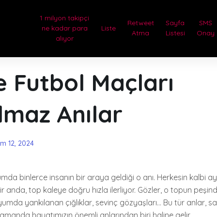
1 milyon takipçi
Retweet
Sayfa
SMS
ne kadar para
Liste
Atma
Listesi
Onay
alıyor
 Futbol Maçları
lmaz Anılar
im 12, 2024
da binlerce insanın bir araya geldiği o anı. Herkesin kalbi ayn
r anda, top kaleye doğru hızla ilerliyor. Gözler, o topun peşin
dyumda yankılanan çığlıklar, sevinç gözyaşları… Bu tür anlar, 
amanda hayatımızın önemli anlarından biri haline gelir.