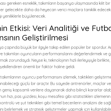
ması gereken esneklik, takımların başarıya ulaşmasında kilit bir
rler gelecekte daha da heyecan verici maçlara tanıklık edecek
 yeniliklerle büyülenecek.
in Etkisi: Veri Analitiği ve Futb
sının Geliştirilmesi
nya çapında büyük bir ilgiyle takip edilen popüler bir spordur.
ve takımları oyuncuların performanslarını değerlendirmek ve ge
mak zorundaydı. Neyse ki, teknolojinin hızlı ilerleyişiyle birlikte, 
şekillendiren önemli bir faktör haline geldi.
ol takımlarının oyuncu performansını izlemek, taktikleri geliştir
llanabileceği güçlü bir araçtır. Bu sayede antrenörler, maçlar 
n geniş kapsamlı verilere dayanarak daha bilinçli kararlar alabil
nun hızı, pas yüzdesi, koşu mesafesi gibi istatistikleri izlemenin 
trolü ve şut teknikleri gibi temel becerilerin analizini de sağla
ni belirlemek ve stratejik geliştirmeler yapmak için kullanılabilir