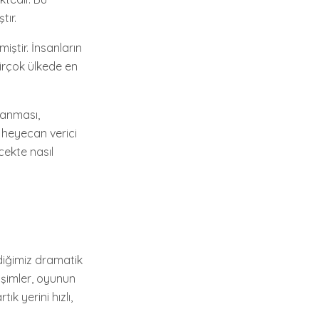
tır.
iştir. İnsanların
irçok ülkede en
lanması,
a heyecan verici
cekte nasıl
diğimiz dramatik
ğişimler, oyunun
k yerini hızlı,