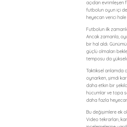
açıdan evrimleşen fu
futbolun oyun içi de
heyecan verici hale 
Futbolun ilk zamanl
Ancak zamanla, oyun
bir hal aldı. Günüm
güçlü olmaları bekl
temposu da yükseld
Taktiksel anlamda da
oynarken, şimdi karm
daha etkin bir şekild
hücumlar ve topa sah
daha fazla heyecan 
Bu değişimlere ek ol
Video tekrarları, ka
incelemelerine yard