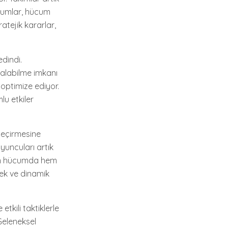
ücumlar, hücum
tejik kararlar,
edindi.
r alabilme imkanı
 optimize ediyor.
lu etkiler
 geçirmesine
oyuncuları artık
hem hücumda hem
ek ve dinamik
tkili taktiklerle
 Geleneksel