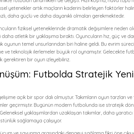
irlikte futbolun dinamikleri de değişti. Hızlı koşma, hava topu
iksel yetenekler artık maçların kaderini belirleyen faktörler hali
zlı, daha güçlü ve daha dayanıklı olmaları gerekmektedir.
ncuların fiziksel yeteneklerinde dramatik değişimlere neden ol
i daha atletik bir yaklaşıma bıraktı. Oyuncuların hız, güç ve daya
 artık oyunun temel unsurlarından biri haline geldi. Bu evrim sü
e ve teknolojik ilerlemeler büyük rol oynamıştır. Gelecekte f
k gerektiren bir oyun izleyebiliriz.
nüşüm: Futbolda Stratejik Yenil
işime açık bir spor dalı olmuştur. Takımların oyun tarzları ve ta
mler geçirmiştir. Bugünün modern futbolunda ise stratejik d
Geleneksel yaklaşımlardan uzaklaşan takımlar, daha yaratıcı v
üstünlük sağlamaya çalışıyor.
cum ve savunma arasındaki dengeyi sağlama fikri öne çıkıyor