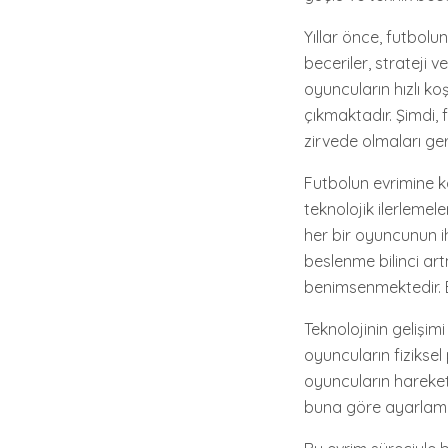
Yıllar önce, futbol
beceriler, strateji
oyuncuların hızlı ko
çıkmaktadır. Şimdi,
zirvede olmaları ge
Futbolun evrimine 
teknolojik ilerleme
her bir oyuncunun i
beslenme bilinci ar
benimsenmektedir. B
Teknolojinin gelişim
oyuncuların fiziksel
oyuncuların hareketl
buna göre ayarlama