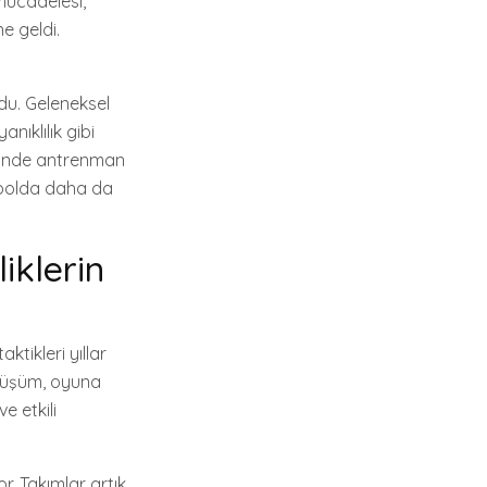
 mücadelesi,
ne geldi.
du. Geleneksel
nıklılık gibi
recinde antrenman
utbolda daha da
iklerin
ktikleri yıllar
önüşüm, oyuna
e etkili
. Takımlar artık