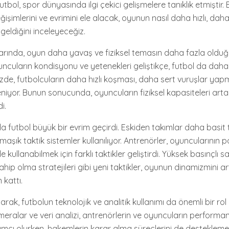
tbol, spor dünyasında ilgi çekici gelişmelere tanıklık etmiştir
ğişimlerini ve evrimini ele alacak, oyunun nasıl daha hızlı, daha
geldiğini inceleyeceğiz.
arında, oyun daha yavaş ve fiziksel temasın daha fazla olduğ
cuların kondisyonu ve yetenekleri geliştikçe, futbol da daha 
üzde, futbolcuların daha hızlı koşması, daha sert vuruşlar ya
eniyor. Bunun sonucunda, oyuncuların fiziksel kapasiteleri art
i.
 futbol büyük bir evrim geçirdi. Eskiden takımlar daha basit t
aşık taktik sistemler kullanılıyor. Antrenörler, oyuncularının p
e kullanabilmek için farklı taktikler geliştirdi. Yüksek basınçlı s
ip olma stratejileri gibi yeni taktikler, oyunun dinamizmini ar
kattı.
arak, futbolun teknolojik ve analitik kullanımı da önemli bir ro
meralar ve veri analizi, antrenörlerin ve oyuncuların performan
ımcı olurken, hakemlerin karar alma süreçlerini de destekleme