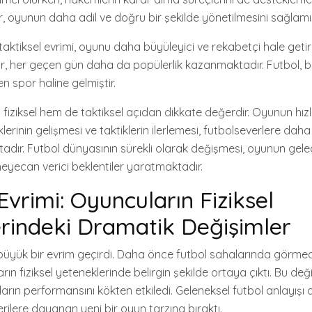
er, oyunun daha adil ve doğru bir şekilde yönetilmesini sağlamış
 taktiksel evrimi, oyunu daha büyüleyici ve rekabetçi hale getirm
por, her geçen gün daha da popülerlik kazanmaktadır. Futbol, b
en spor haline gelmiştir.
 fiziksel hem de taktiksel açıdan dikkate değerdir. Oyunun hız
erinin gelişmesi ve taktiklerin ilerlemesi, futbolseverlere dah
dır. Futbol dünyasının sürekli olarak değişmesi, oyunun gele
heyecan verici beklentiler yaratmaktadır.
Evrimi: Oyuncuların Fiziksel
rindeki Dramatik Değişimler
de büyük bir evrim geçirdi. Daha önce futbol sahalarında görme
rın fiziksel yeteneklerinde belirgin şekilde ortaya çıktı. Bu de
rın performansını kökten etkiledi. Geleneksel futbol anlayışı artı
rilere dayanan yeni bir oyun tarzına bıraktı.