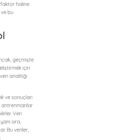
 faktör haline
 ve bu
ol
 Ancak, geçmişte
liştirmek için
veri analitiği
mek ve sonuçları
ve antrenmanlar
irler. Veri
yanı sıra,
r. Bu veriler,
.