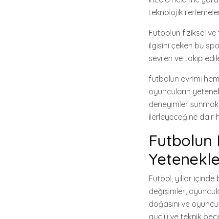
teknolojik ilerlemel
Futbolun fiziksel ve
ilgisini çeken bu s
sevilen ve takip edil
futbolun evrimi hem
oyuncuların yetenekl
deneyimler sunmakta
ilerleyeceğine dair 
Futbolun 
Yetenekle
Futbol, yıllar için
değişimler, oyuncula
doğasını ve oyuncula
güçlü ve teknik bece