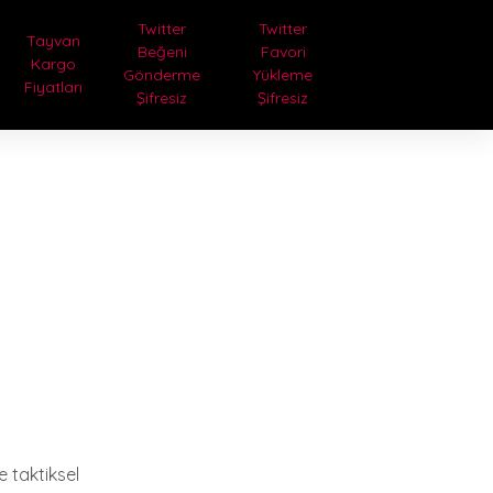
Twitter
Twitter
Tayvan
Beğeni
Favori
Kargo
Gönderme
Yükleme
Fiyatları
Şifresiz
Şifresiz
e taktiksel