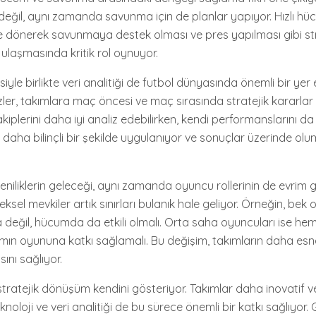
eğil, aynı zamanda savunma için de planlar yapıyor. Hızlı h
e dönerek savunmaya destek olması ve pres yapılması gibi stra
 ulaşmasında kritik rol oynuyor.
siyle birlikte veri analitiği de futbol dünyasında önemli bir yer 
lizler, takımlara maç öncesi ve maç sırasında stratejik kararla
rakiplerini daha iyi analiz edebilirken, kendi performanslarını da
 daha bilinçli bir şekilde uygulanıyor ve sonuçlar üzerinde olum
yeniliklerin geleceği, aynı zamanda oyuncu rollerinin de evrim
ksel mevkiler artık sınırları bulanık hale geliyor. Örneğin, bek 
eğil, hücumda da etkili olmalı. Orta saha oyuncuları ise 
ın oyununa katkı sağlamalı. Bu değişim, takımların daha esn
ını sağlıyor.
ratejik dönüşüm kendini gösteriyor. Takımlar daha inovatif ve e
noloji ve veri analitiği de bu sürece önemli bir katkı sağlıyor.