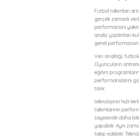
Futbol takımları artı
gerçek zamanlı veri
performansını yakınd
analiz yazılımları ku
genel performansını i
Veri analitiği, futbol
Oyuncuların antrenman
eğitim programlarını
performanslarını gö
tanır.
teknolojinin hızlı il
takımlarının performa
sayesinde daha bilin
yapabilir. Aynı zama
takip edebilir. Tekn