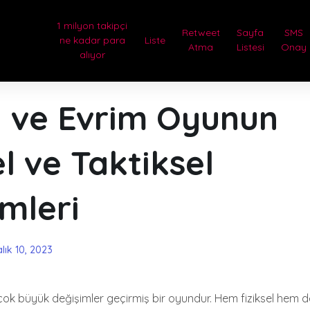
1 milyon takipçi
Retweet
Sayfa
SMS
ne kadar para
Liste
Atma
Listesi
Onay
alıyor
l ve Evrim Oyunun
el ve Taktiksel
mleri
lık 10, 2023
e çok büyük değişimler geçirmiş bir oyundur. Hem fiziksel hem d