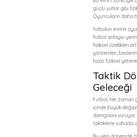
Bu evrim süreciyle b
güçlü şutlar gibi fiz
Oyuncuların daha hı
futbolun evrimi oyu
futbol anlayışı yerin
fiziksel özellikleri
yöntemleri, beslenm
fazla fiziksel yetene
Taktik Dö
Geleceği
Futbol, her zaman gel
içinde büyük değişi
damgasını vuruyor. 
taktiklerle sahada 
Bu yeni dönemde, hü