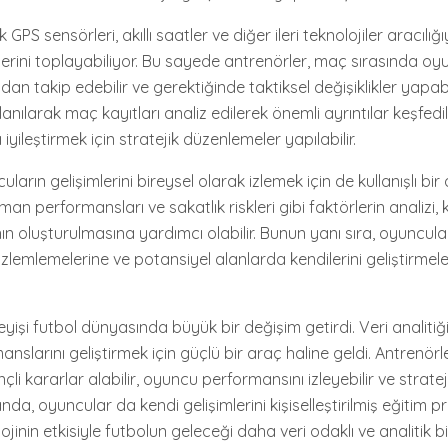
k GPS sensörleri, akıllı saatler ve diğer ileri teknolojiler aracılı
lerini toplayabiliyor. Bu sayede antrenörler, maç sırasında oy
an takip edebilir ve gerektiğinde taktiksel değişiklikler yapabil
llanılarak maç kayıtları analiz edilerek önemli ayrıntılar keşfedil
yileştirmek için stratejik düzenlemeler yapılabilir.
cuların gelişimlerini bireysel olarak izlemek için de kullanışlı bir 
 performansları ve sakatlık riskleri gibi faktörlerin analizi, kiş
n oluşturulmasına yardımcı olabilir. Bunun yanı sıra, oyuncula
zlemlemelerine ve potansiyel alanlarda kendilerini geliştirmel
erleyişi futbol dünyasında büyük bir değişim getirdi. Veri analitiği
nslarını geliştirmek için güçlü bir araç haline geldi. Antrenörler
çli kararlar alabilir, oyuncu performansını izleyebilir ve strat
nda, oyuncular da kendi gelişimlerini kişiselleştirilmiş eğitim 
olojinin etkisiyle futbolun geleceği daha veri odaklı ve analitik 