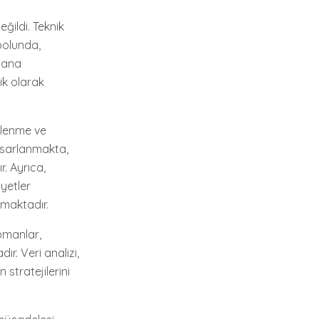
ğildi. Teknik
bolunda,
plana
ik olarak
slenme ve
tasarlanmakta,
. Ayrıca,
yetler
lmaktadır.
ipmanlar,
ır. Veri analizi,
 stratejilerini