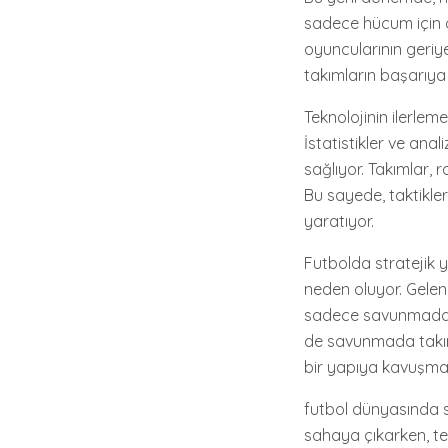
sadece hücum için d
oyuncularının geriy
takımların başarıya
Teknolojinin ilerleme
İstatistikler ve ana
sağlıyor. Takımlar, 
Bu sayede, taktikler
yaratıyor.
Futbolda stratejik 
neden oluyor. Gelene
sadece savunmada d
de savunmada takım
bir yapıya kavuşmas
futbol dünyasında st
sahaya çıkarken, tek