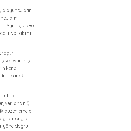
ğıyla oyuncuların
uncuların
ir. Ayrıca, video
ebilir ve takımın
araçtır.
iselleştirilmiş
rın kendi
erine olanak
, futbol
, veri analitiği
ejik düzenlemeler
programlarıyla
bir yöne doğru