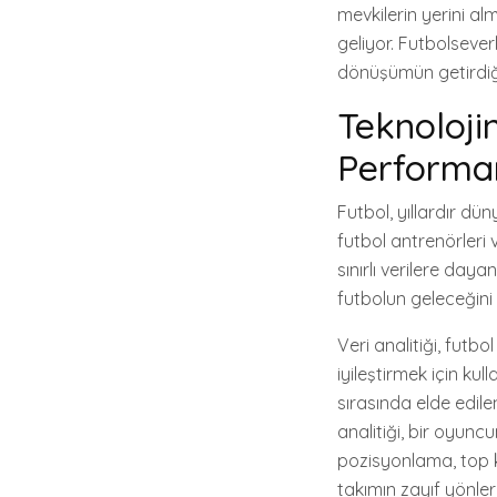
mevkilerin yerini al
geliyor. Futbolseve
dönüşümün getirdiği
Teknolojin
Performan
Futbol, yıllardır dü
futbol antrenörleri 
sınırlı verilere dayan
futbolun geleceğini 
Veri analitiği, futb
iyileştirmek için ku
sırasında elde edile
analitiği, bir oyuncu
pozisyonlama, top kon
takımın zayıf yönleri