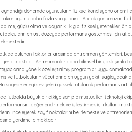
un oynandığı dönemde oyuncuların fiziksel kondisyonu önemli de
 ve takım uyumu daha fazla vurgulanırdı. Ancak günümüzün fut
şabilme, güçlü olma ve dayanıklılık gibi fiziksel yetenekleri ön 
 futbolcuların en üst düzeyde performans göstermesi için atlet
rekmektedir.
katkıda bulunan faktörler arasında antrenman yöntemleri, be
ler yer almaktadır. Antrenmanlar daha bilimsel bir yaklaşımla 
htiyaçlarına yönelik özelleştirilmiş programlar uygulanmaktadır
tmış ve futbolcuların vücutlarına en uygun yakıtı sağlayacak di
u sayede enerji seviyeleri yüksek tutularak performans artırı
i de futbolda büyük bir etkiye sahip olmuştur. İleri teknoloji ek
 performansını değerlendirmek ve iyileştirmek için kullanılmaktad
erini inceleyerek zayıf noktalarını belirlemekte ve antrenörlerin
sına yardımcı olmaktadır.