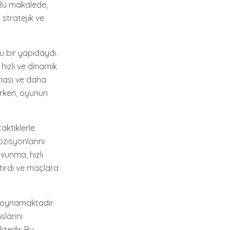
. Bu makalede,
 stratejik ve
u bir yapıdaydı.
hızlı ve dinamik
pması ve daha
arken, oyunun
aktiklerle
ozisyonlarını
avunma, hızlı
tırdı ve maçlara
l oynamaktadır.
slarını
ktedir. Bu