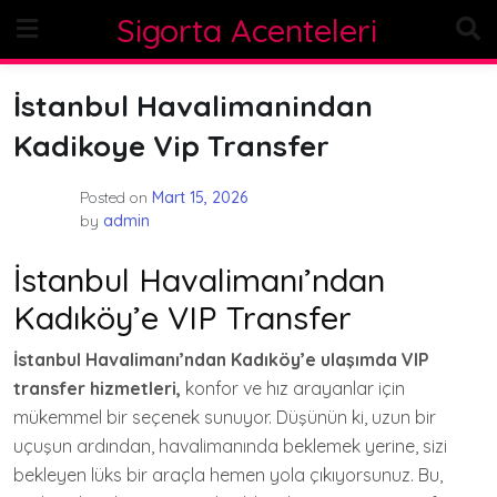
Skip
Sigorta Acenteleri
to
content
İstanbul Havalimanindan
Kadikoye Vip Transfer
Posted on
Mart 15, 2026
by
admin
İstanbul Havalimanı’ndan
Kadıköy’e VIP Transfer
İstanbul Havalimanı’ndan Kadıköy’e ulaşımda VIP
transfer hizmetleri,
konfor ve hız arayanlar için
mükemmel bir seçenek sunuyor. Düşünün ki, uzun bir
uçuşun ardından, havalimanında beklemek yerine, sizi
bekleyen lüks bir araçla hemen yola çıkıyorsunuz. Bu,