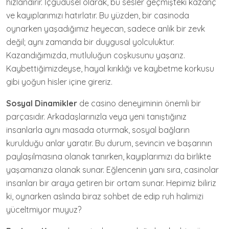
hızlandırır. İçgüdüsel olarak, bu sesler geçmişteki kazanç
ve kayıplarımızı hatırlatır. Bu yüzden, bir casinoda
oynarken yaşadığımız heyecan, sadece anlık bir zevk
değil; aynı zamanda bir duygusal yolculuktur.
Kazandığımızda, mutluluğun coşkusunu yaşarız.
Kaybettiğimizdeyse, hayal kırıklığı ve kaybetme korkusu
gibi yoğun hisler içine gireriz.
Sosyal Dinamikler
de casino deneyiminin önemli bir
parçasıdır. Arkadaşlarınızla veya yeni tanıştığınız
insanlarla aynı masada oturmak, sosyal bağların
kurulduğu anlar yaratır. Bu durum, sevincin ve başarının
paylaşılmasına olanak tanırken, kayıplarımızı da birlikte
yaşamanıza olanak sunar. Eğlencenin yanı sıra, casinolar
insanları bir araya getiren bir ortam sunar. Hepimiz biliriz
ki, oynarken aslında biraz sohbet de edip ruh halimizi
yüceltmiyor muyuz?