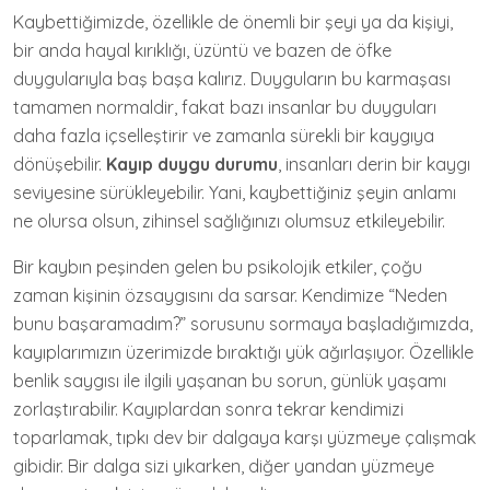
Kaybettiğimizde, özellikle de önemli bir şeyi ya da kişiyi,
bir anda hayal kırıklığı, üzüntü ve bazen de öfke
duygularıyla baş başa kalırız. Duyguların bu karmaşası
tamamen normaldir, fakat bazı insanlar bu duyguları
daha fazla içselleştirir ve zamanla sürekli bir kaygıya
dönüşebilir.
Kayıp duygu durumu
, insanları derin bir kaygı
seviyesine sürükleyebilir. Yani, kaybettiğiniz şeyin anlamı
ne olursa olsun, zihinsel sağlığınızı olumsuz etkileyebilir.
Bir kaybın peşinden gelen bu psikolojik etkiler, çoğu
zaman kişinin özsaygısını da sarsar. Kendimize “Neden
bunu başaramadım?” sorusunu sormaya başladığımızda,
kayıplarımızın üzerimizde bıraktığı yük ağırlaşıyor. Özellikle
benlik saygısı ile ilgili yaşanan bu sorun, günlük yaşamı
zorlaştırabilir. Kayıplardan sonra tekrar kendimizi
toparlamak, tıpkı dev bir dalgaya karşı yüzmeye çalışmak
gibidir. Bir dalga sizi yıkarken, diğer yandan yüzmeye