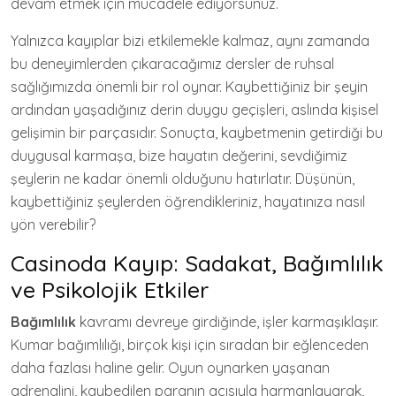
devam etmek için mücadele ediyorsunuz.
Yalnızca kayıplar bizi etkilemekle kalmaz, aynı zamanda
bu deneyimlerden çıkaracağımız dersler de ruhsal
sağlığımızda önemli bir rol oynar. Kaybettiğiniz bir şeyin
ardından yaşadığınız derin duygu geçişleri, aslında kişisel
gelişimin bir parçasıdır. Sonuçta, kaybetmenin getirdiği bu
duygusal karmaşa, bize hayatın değerini, sevdiğimiz
şeylerin ne kadar önemli olduğunu hatırlatır. Düşünün,
kaybettiğiniz şeylerden öğrendikleriniz, hayatınıza nasıl
yön verebilir?
Casinoda Kayıp: Sadakat, Bağımlılık
ve Psikolojik Etkiler
Bağımlılık
kavramı devreye girdiğinde, işler karmaşıklaşır.
Kumar bağımlılığı, birçok kişi için sıradan bir eğlenceden
daha fazlası haline gelir. Oyun oynarken yaşanan
adrenalini, kaybedilen paranın acısıyla harmanlayarak,