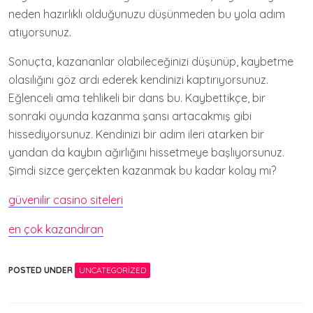
neden hazırlıklı olduğunuzu düşünmeden bu yola adım
atıyorsunuz.
Sonuçta, kazananlar olabileceğinizi düşünüp, kaybetme
olasılığını göz ardı ederek kendinizi kaptırıyorsunuz.
Eğlenceli ama tehlikeli bir dans bu. Kaybettikçe, bir
sonraki oyunda kazanma şansı artacakmış gibi
hissediyorsunuz. Kendinizi bir adım ileri atarken bir
yandan da kaybın ağırlığını hissetmeye başlıyorsunuz.
Şimdi sizce gerçekten kazanmak bu kadar kolay mı?
güvenilir casino siteleri
en çok kazandıran
POSTED UNDER
UNCATEGORIZED