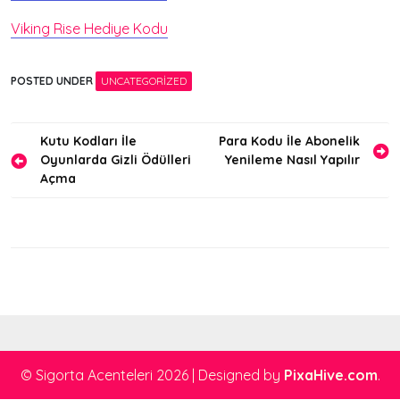
Viking Rise Hediye Kodu
POSTED UNDER
UNCATEGORIZED
Yazı
Kutu Kodları İle
Para Kodu İle Abonelik
Oyunlarda Gizli Ödülleri
Yenileme Nasıl Yapılır
gezinmesi
Açma
© Sigorta Acenteleri 2026
|
Designed by
PixaHive.com
.