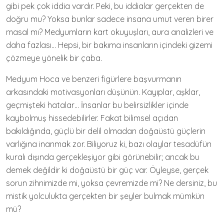
gibi pek çok iddia vardır. Peki, bu iddialar gerçekten de
doğru mu? Yoksa bunlar sadece insana umut veren birer
masal mı? Medyumların kart okuyuşları, aura analizleri ve
daha fazlası… Hepsi, bir bakıma insanların içindeki gizemi
çözmeye yönelik bir çaba.
Medyum Hoca ve benzeri figürlere başvurmanın
arkasındaki motivasyonları düşünün. Kayıplar, aşklar,
geçmişteki hatalar… İnsanlar bu belirsizlikler içinde
kaybolmuş hissedebilirler. Fakat bilimsel açıdan
bakıldığında, güçlü bir delil olmadan doğaüstü güçlerin
varlığına inanmak zor. Biliyoruz ki, bazı olaylar tesadüfün
kuralı dışında gerçekleşiyor gibi görünebilir; ancak bu
demek değildir ki doğaüstü bir güç var. Öyleyse, gerçek
sorun zihnimizde mi, yoksa çevremizde mi? Ne dersiniz, bu
mistik yolculukta gerçekten bir şeyler bulmak mümkün
mü?