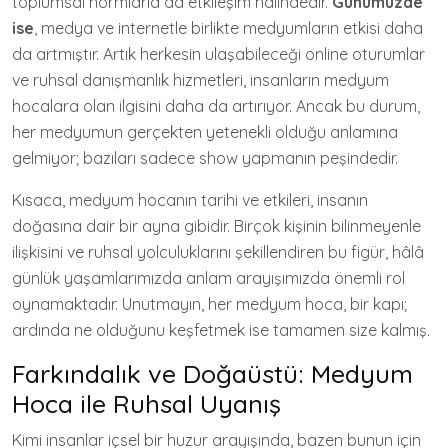
toplumsal normlarla da etkileşim halindedir.
Günümüzde
ise
, medya ve internetle birlikte medyumların etkisi daha
da artmıştır. Artık herkesin ulaşabileceği online oturumlar
ve ruhsal danışmanlık hizmetleri, insanların medyum
hocalara olan ilgisini daha da artırıyor. Ancak bu durum,
her medyumun gerçekten yetenekli olduğu anlamına
gelmiyor; bazıları sadece show yapmanın peşindedir.
Kısaca, medyum hocanın tarihi ve etkileri, insanın
doğasına dair bir ayna gibidir. Birçok kişinin bilinmeyenle
ilişkisini ve ruhsal yolculuklarını şekillendiren bu figür, hâlâ
günlük yaşamlarımızda anlam arayışımızda önemli rol
oynamaktadır. Unutmayın, her medyum hoca, bir kapı;
ardında ne olduğunu keşfetmek ise tamamen size kalmış.
Farkındalık ve Doğaüstü: Medyum
Hoca ile Ruhsal Uyanış
Kimi insanlar içsel bir huzur arayışında, bazen bunun için