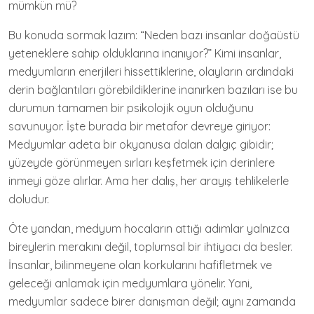
mümkün mü?
Bu konuda sormak lazım: “Neden bazı insanlar doğaüstü
yeteneklere sahip olduklarına inanıyor?” Kimi insanlar,
medyumların enerjileri hissettiklerine, olayların ardındaki
derin bağlantıları görebildiklerine inanırken bazıları ise bu
durumun tamamen bir psikolojik oyun olduğunu
savunuyor. İşte burada bir metafor devreye giriyor:
Medyumlar adeta bir okyanusa dalan dalgıç gibidir;
yüzeyde görünmeyen sırları keşfetmek için derinlere
inmeyi göze alırlar. Ama her dalış, her arayış tehlikelerle
doludur.
Öte yandan, medyum hocaların attığı adımlar yalnızca
bireylerin merakını değil, toplumsal bir ihtiyacı da besler.
İnsanlar, bilinmeyene olan korkularını hafifletmek ve
geleceği anlamak için medyumlara yönelir. Yani,
medyumlar sadece birer danışman değil; aynı zamanda