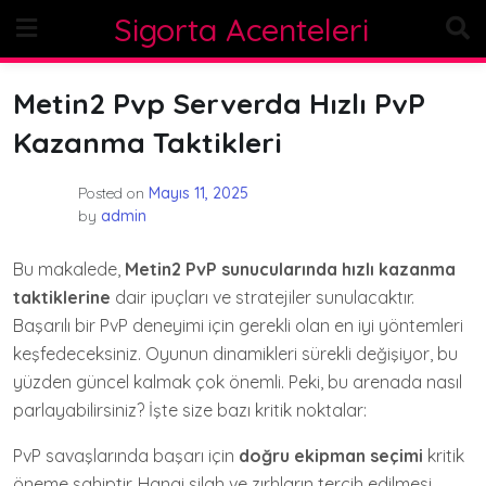
Skip
Sigorta Acenteleri
to
content
Metin2 Pvp Serverda Hızlı PvP
Kazanma Taktikleri
Posted on
Mayıs 11, 2025
by
admin
Bu makalede,
Metin2 PvP sunucularında hızlı kazanma
taktiklerine
dair ipuçları ve stratejiler sunulacaktır.
Başarılı bir PvP deneyimi için gerekli olan en iyi yöntemleri
keşfedeceksiniz. Oyunun dinamikleri sürekli değişiyor, bu
yüzden güncel kalmak çok önemli. Peki, bu arenada nasıl
parlayabilirsiniz? İşte size bazı kritik noktalar:
PvP savaşlarında başarı için
doğru ekipman seçimi
kritik
öneme sahiptir. Hangi silah ve zırhların tercih edilmesi