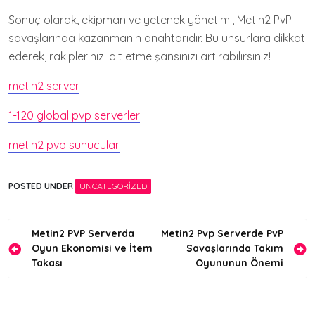
Sonuç olarak, ekipman ve yetenek yönetimi, Metin2 PvP
savaşlarında kazanmanın anahtarıdır. Bu unsurlara dikkat
ederek, rakiplerinizi alt etme şansınızı artırabilirsiniz!
metin2 server
1-120 global pvp serverler
metin2 pvp sunucular
POSTED UNDER
UNCATEGORIZED
Yazı
Metin2 PVP Serverda
Metin2 Pvp Serverde PvP
Oyun Ekonomisi ve İtem
Savaşlarında Takım
gezinmesi
Takası
Oyununun Önemi