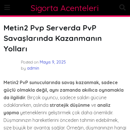
Skip
Sigorta Acenteleri
to
content
Metin2 Pvp Serverda PvP
Savaşlarında Kazanmanın
Yolları
Posted on
Mayıs 9, 2025
by
admin
Metin2 PvP sunucularında savaş kazanmak, sadece
güçlü olmakla değil, aynı zamanda akıllıca oynamakla
da ilgilidir.
Birçok oyuncu, sadece saldırı gücüne
odaklanırken, aslında
stratejik düşünme
ve
analiz
yapma
yeteneklerini geliştirmek çok daha önemlidir.
Düşmanınızın hareketlerini önceden tahmin edebilmek,
size büyük bir avantaj sağlar. Örneğin, düşmanınızın hangi