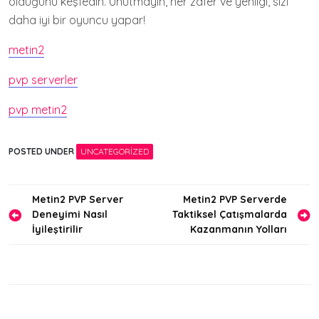
olduğunu keşfedin. Unutmayın, her zafer ve yenilgi, sizi
daha iyi bir oyuncu yapar!
metin2
pvp serverler
pvp metin2
POSTED UNDER
UNCATEGORIZED
Yazı
Metin2 PVP Server
Metin2 PVP Serverde
Deneyimi Nasıl
Taktiksel Çatışmalarda
gezinmesi
İyileştirilir
Kazanmanın Yolları