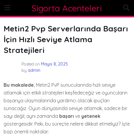
Skip
Sigorta Acenteleri
to
content
Metin2 Pvp Serverlarında Başarı
İçin Hızlı Seviye Atlama
Stratejileri
Posted on
Mayıs 8, 2025
by
admin
Bu makalede
, Metin2 PvP sunucularında hızlı seviye
atlamak için etkili stratejileri keşfedeceğiz ve oyuncuların
başarıya ulaşmalarında yardımcı olacak ipuçları
sunacağız. Oyun dünyasında seviye atlamak, sadece bir
sayı değil; aynı zamanda
başarı
ve
yetenek
göstergesidir. Peki, bu süreçte nelere dikkat etmeliyiz? İşte
bazı önemli noktalar: