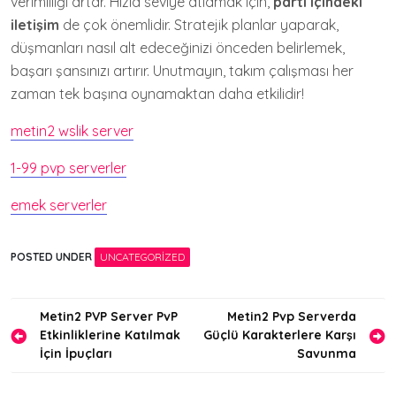
verimliliği artar. Hızla seviye atlamak için,
parti içindeki
iletişim
de çok önemlidir. Stratejik planlar yaparak,
düşmanları nasıl alt edeceğinizi önceden belirlemek,
başarı şansınızı artırır. Unutmayın, takım çalışması her
zaman tek başına oynamaktan daha etkilidir!
metin2 wslik server
1-99 pvp serverler
emek serverler
POSTED UNDER
UNCATEGORIZED
Yazı
Metin2 PVP Server PvP
Metin2 Pvp Serverda
Etkinliklerine Katılmak
Güçlü Karakterlere Karşı
gezinmesi
İçin İpuçları
Savunma