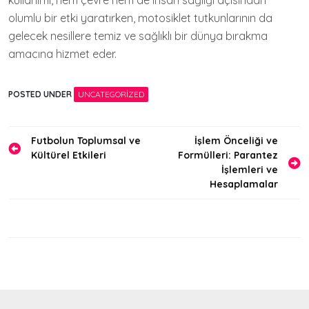
kullanımı, hem çevre hem de insan sağlığı açısından
olumlu bir etki yaratırken, motosiklet tutkunlarının da
gelecek nesillere temiz ve sağlıklı bir dünya bırakma
amacına hizmet eder.
POSTED UNDER
UNCATEGORIZED
Yazı
Futbolun Toplumsal ve
İşlem Önceliği ve
Kültürel Etkileri
Formülleri: Parantez
gezinmesi
İşlemleri ve
Hesaplamalar