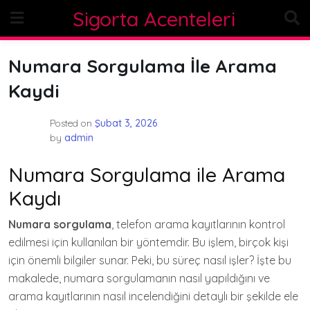
Skip
Sigorta Acenteleri
to
content
Numara Sorgulama İle Arama
Kaydi
Posted on
Şubat 3, 2026
by
admin
Numara Sorgulama ile Arama
Kaydı
Numara sorgulama
, telefon arama kayıtlarının kontrol
edilmesi için kullanılan bir yöntemdir. Bu işlem, birçok kişi
için önemli bilgiler sunar. Peki, bu süreç nasıl işler? İşte bu
makalede, numara sorgulamanın nasıl yapıldığını ve
arama kayıtlarının nasıl incelendiğini detaylı bir şekilde ele