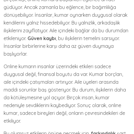
güdüyor. Ancak zamanla bu eğlence, bir bağımlılığa
dönüşebiliyor. İnsanlar, kumar oynarken duygusal olarak
kendilerini yalnız hissedebiliyor. Bu yalnızlık, arkadaşlık
ilişkilerini zayıflatıyor. Aile içindeki bağlar da bu durumdan
etkileniyor.
Güven kaybı
, bu ilişkilerin temelini sarsıyor.
İnsanlar birbirlerine karşı daha az güven duymaya
başlıyorlar.
Online kumarın insanlar üzerindeki etkileri sadece
duygusal değil, finansal boyutu da var. Kumar borçları,
aile içindeki çatışmaları artırıyor. Aile üyeleri arasında
maddi sorunlar baş gösteriyor. Bu durum, ilişkilerin daha
da kötüleşmesine yol açıyor. Birçok insan, kumar
nedeniyle sevdiklerini kaybediyor. Sonuç olarak, online
kumar, sadece bireyleri değil, onların çevresindekileri de
etkiliyor.
Bu olumsuz etkilerin önüne geçmek için,
farkındalık
şart.