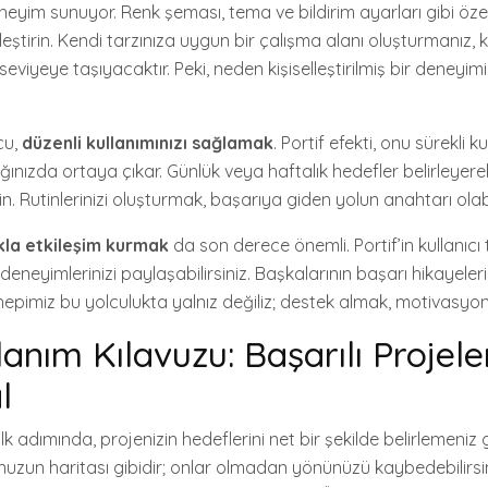
deneyim sunuyor. Renk şeması, tema ve bildirim ayarları gibi özell
leştirin. Kendi tarzınıza uygun bir çalışma alanı oluşturmanız, 
seviyeye taşıyacaktır. Peki, neden kişiselleştirilmiş bir deneyimi
cu,
düzenli kullanımınızı sağlamak
. Portif efekti, onu sürekli
ınızda ortaya çıkar. Günlük veya haftalık hedefler belirleyerek,
in. Rutinlerinizi oluşturmak, başarıya giden yolun anahtarı olabil
kla etkileşim kurmak
da son derece önemli. Portif’in kullanıcı
deneyimlerinizi paylaşabilirsiniz. Başkalarının başarı hikayeleri,
 hepimiz bu yolculukta yalnız değiliz; destek almak, motivasyonu
lanım Kılavuzu: Başarılı Projeler
l
lk adımında, projenizin hedeflerini net bir şekilde belirlemeniz 
uzun haritası gibidir; onlar olmadan yönünüzü kaybedebilirsini