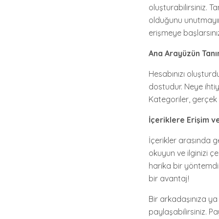
oluşturabilirsiniz. 
olduğunu unutmayın
erişmeye başlarsını
Ana Arayüzün Tan
Hesabınızı oluşturdu
dostudur. Neye ihtiy
Kategoriler, gerçek 
İçeriklere Erişim 
İçerikler arasında g
okuyun ve ilginizi 
harika bir yöntemdi
bir avantaj!
Bir arkadaşınıza ya d
paylaşabilirsiniz. P