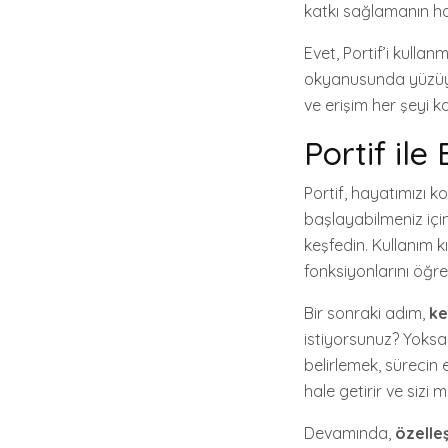
katkı sağlamanın har
Evet, Portif’i kulla
okyanusunda yüzüyor
ve erişim her şeyi ko
Portif ile
Portif, hayatımızı k
başlayabilmeniz için
keşfedin. Kullanım
fonksiyonlarını öğren
Bir sonraki adım,
ke
istiyorsunuz? Yoksa 
belirlemek, sürecin
hale getirir ve sizi 
Devamında,
özelle