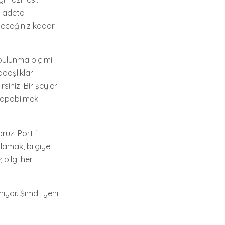
k, adeta
ileceğiniz kadar
 bulunma biçimi.
adaşlıklar
siniz. Bir şeyler
 yapabilmek
uz. Portif,
lamak, bilgiye
bilgi her
ıyor. Şimdi, yeni