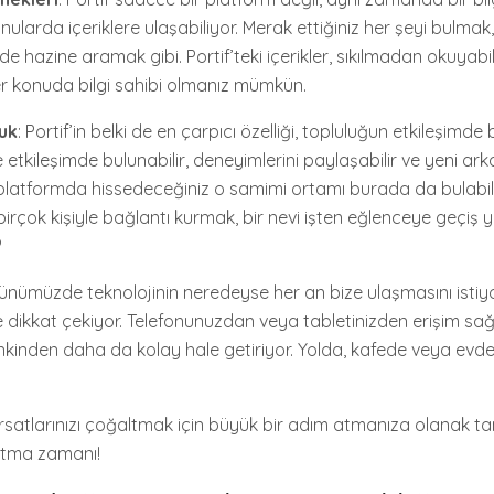
konularda içeriklere ulaşabiliyor. Merak ettiğiniz her şeyi bulma
e hazine aramak gibi. Portif’teki içerikler, sıkılmadan okuyab
her konuda bilgi sahibi olmanız mümkün.
luk
: Portif’in belki de en çarpıcı özelliği, topluluğun etkileşimde
yle etkileşimde bulunabilir, deneyimlerini paylaşabilir ve yeni ark
r platformda hissedeceğiniz o samimi ortamı burada da bulabilir
birçok kişiyle bağlantı kurmak, bir nevi işten eğlenceye geçiş
?
Günümüzde teknolojinin neredeyse her an bize ulaşmasını istiyor
e dikkat çekiyor. Telefonunuzdan veya tabletinizden erişim sağ
inden daha da kolay hale getiriyor. Yolda, kafede veya evde; 
fırsatlarınızı çoğaltmak için büyük bir adım atmanıza olanak tan
atma zamanı!