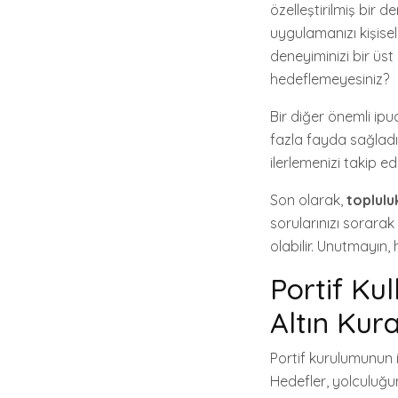
özelleştirilmiş bir 
uygulamanızı kişisel
deneyiminizi bir üst 
hedeflemeyesiniz?
Bir diğer önemli ipu
fazla fayda sağladığ
ilerlemenizi takip ed
Son olarak,
toplulu
sorularınızı sorarak 
olabilir. Unutmayın,
Portif Kul
Altın Kura
Portif kurulumunun i
Hedefler, yolculuğun