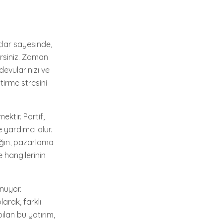
açlar sayesinde,
lirsiniz. Zaman
devularınızı ve
ştirme stresini
mektir. Portif,
 yardımcı olur.
neğin, pazarlama
 hangilerinin
nuyor.
olarak, farklı
ılan bu yatırım,