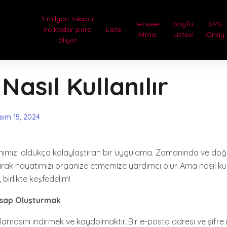
1 milyon takipçi
Retweet
Sayfa
SMS
ne kadar para
Liste
Atma
Listesi
Onay
alıyor
 Nasıl Kullanılır
sım 15, 2024
mımızı oldukça kolaylaştıran bir uygulama. Zamanında ve doğr
ak hayatımızı organize etmemize yardımcı olur. Ama nasıl kul
 birlikte keşfedelim!
esap Oluşturmak
ulamasını indirmek ve kaydolmaktır. Bir e-posta adresi ve şifre 