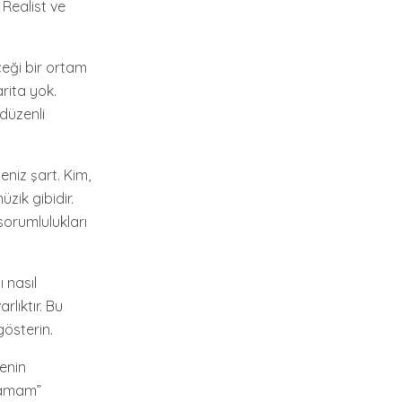
 Realist ve
eceği bir ortam
rita yok.
 düzenli
eniz şart. Kim,
zik gibidir.
sorumlulukları
 nasıl
lıktır. Bu
gösterin.
jenin
Tamam”