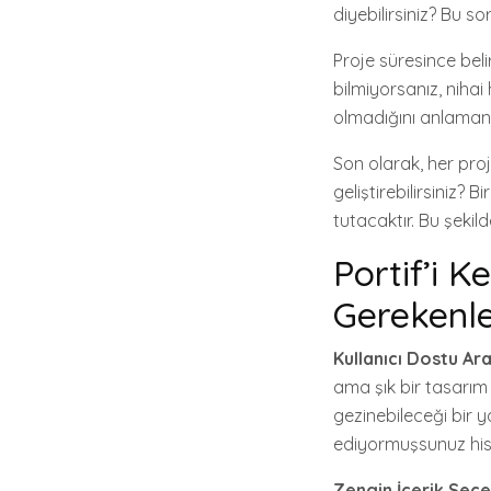
diyebilirsiniz? Bu s
Proje süresince beli
bilmiyorsanız, nihai
olmadığını anlamanı
Son olarak, her proj
geliştirebilirsiniz? 
tutacaktır. Bu şekil
Portif’i K
Gerekenl
Kullanıcı Dostu Ar
ama şık bir tasarım i
gezinebileceği bir y
ediyormuşsunuz hiss
Zengin İçerik Seçe