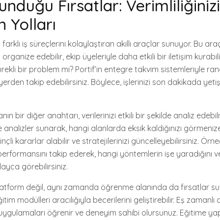
Sunduğu Fırsatlar: Verimliliğinizi
 Yolları
na farklı iş süreçlerini kolaylaştıran akıllı araçlar sunuyor. Bu ar
i organize edebilir, ekip üyeleriyle daha etkili bir iletişim kurabi
ürekli bir problem mi? Portif’in entegre takvim sistemleriyle ran
 yerden takip edebilirsiniz. Böylece, işlerinizi son dakikada yeti
anın bir diğer anahtarı, verilerinizi etkili bir şekilde analiz edebil
e analizler sunarak, hangi alanlarda eksik kaldığınızı görmenize
çli kararlar alabilir ve stratejilerinizi güncelleyebilirsiniz. Ör
erformansını takip ederek, hangi yöntemlerin işe yaradığını ve
layca görebilirsiniz.
platform değil, aynı zamanda öğrenme alanında da fırsatlar su
eğitim modülleri aracılığıyla becerilerini geliştirebilir. Eş zamanlı 
 uygulamaları öğrenir ve deneyim sahibi olursunuz. Eğitime yap