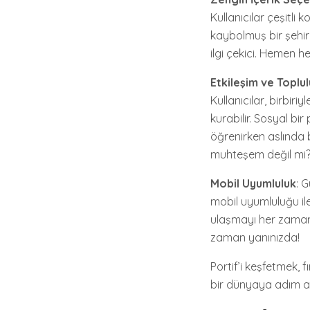
Kullanıcılar çeşitli 
kaybolmuş bir şehird
ilgi çekici. Hemen 
Etkileşim ve Toplu
Kullanıcılar, birbiri
kurabilir. Sosyal bi
öğrenirken aslında 
muhteşem değil mi
Mobil Uyumluluk
: 
mobil uyumluluğu il
ulaşmayı her zamank
zaman yanınızda!
Portif’i keşfetmek, 
bir dünyaya adım 