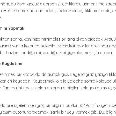
Tamam, bu kısmı geçtik diyorsanız, içeriklere ulaşmanın ne kada
! Hemen emek harcamadan, sadece birkaç tıklama ile birçok 
z.
ımını Yapmak
ktan sonra, karşınıza minimalist bir ana ekran çıkacak. Arayüz
acınız varsa kolayca bulabilmek için kategoriler arasında gezin
bir hazine sandığı gibi; aradığınız bilgiye ulaşmak için orada!
ve Kaydetme
ezinmek, bir kitapçıda dolaşmak gibi. Beğendiğiniz yazıya tıklay
çekenleri kaydedin. Kaydetmek, o bilgiye daha sonra kolayca ul
r. Tam da ihtiyacınız olan anlarda o bilgileri kolayca bulmak,
a aile üyelerinize ilginç bir bilgi mi buldunuz? Portif sayesinde
aylaşım butonuna tıklamak, sanki bir şeyi vermek gibi. Bu, bilgi