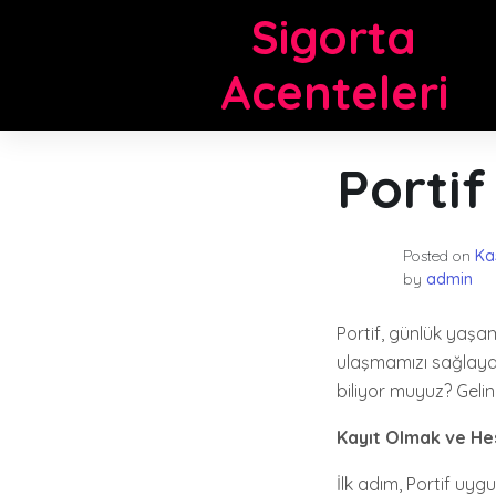
Skip
Sigorta
to
content
Acenteleri
Portif
Posted on
Ka
by
admin
Portif, günlük yaşa
ulaşmamızı sağlayar
biliyor muyuz? Gelin,
Kayıt Olmak ve H
İlk adım, Portif uyg