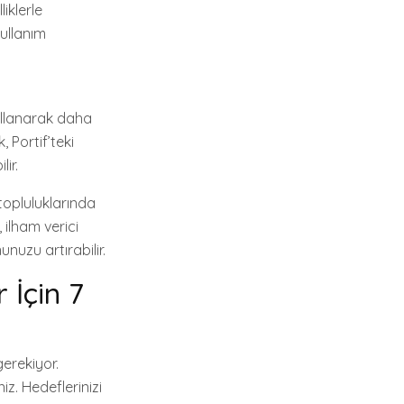
iklerle
kullanım
 kullanarak daha
 Portif’teki
ir.
 topluluklarında
 ilham verici
nuzu artırabilir.
 İçin 7
gerekiyor.
z. Hedeflerinizi