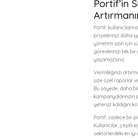
Portif’in 
Artırmanın
Portif, kullanıcıları
projelerinizi daha iy
yönetimi sizin için s
görevlerinizi tek bir
yaşamazsınız.
Verimliliğinizi artırm
size özel raporlar v
Bu sayede, daha bilin
kampanyalarınızın p
yetersiz kaldığını ko
Portif, sadece bir 
Kullanıcılar, çeşitli 
sektörlerdeki en iyi