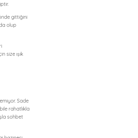
ptir.
nde gittiğini
lda olup
ri
in size ışık
stemiyor. Sade
bile rahatlıkla
aşla sohbet
i hazinesi.