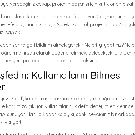
oruya vereceğiniz cevap, projenin başarısı için kritik öneme sahi
rli aralıklarla kontrol yapmanızda fayda var. Gelişmelerin ne yö
 hedefe ulaşmanız zorlaşır. Sürekli kontrol, projenizin doğru yo
zı sağlar.
eden sonra geri bildirim almak gerekir. Neleri iyi yaptınız? Nele
Bir öğrenme fırsatı olarak değerlendirmek, gelecekteki projeler iç
de, her yeni projede bir adım önde olacaksınız.
eşfedin: Kullanıcıların Bilmesi
er
ayüz
: Portif, kullanıcıların karmaşık bir arayüzle uğraşmasını i
le karşımıza çıkıyor. Kullanıcıların ilk defa deneyimlediklerinde 
apı sunuyor. Hani, o kadar kolay ki, sanki sevdiğiniz bir arkad
i veriyor!
nekleri
: Portif sadece bir platform değil, aynı zamanda bir bilg