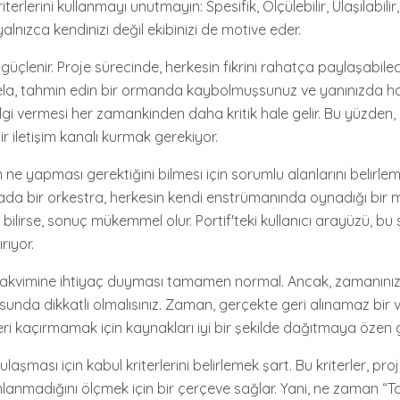
terlerini kullanmayı unutmayın: Spesifik, Ölçülebilir, Ulaşılabilir,
yalnızca kendinizi değil ekibinizi de motive eder.
mle güçlenir. Proje sürecinde, herkesin fikrini rahatça paylaşabil
ela, tahmin edin bir ormanda kaybolmuşsunuz ve yanınızda ha
ilgi vermesi her zamankinden daha kritik hale gelir. Bu yüzden,
ir iletişim kanalı kurmak gerekiyor.
n ne yapması gerektiğini bilmesi için sorumlu alanlarını belirlem
da bir orkestra, herkesin kendi enstrümanında oynadığı bir mü
bilirse, sonuç mükemmel olur. Portif'teki kullanıcı arayüzü, bu 
rıyor.
takvimine ihtiyaç duyması tamamen normal. Ancak, zamanınızı
nda dikkatli olmalısınız. Zaman, gerçekte geri alınamaz bir var
hleri kaçırmamak için kaynakları iyi bir şekilde dağıtmaya özen 
laşması için kabul kriterlerini belirlemek şart. Bu kriterler, pro
nmadığını ölçmek için bir çerçeve sağlar. Yani, ne zaman “