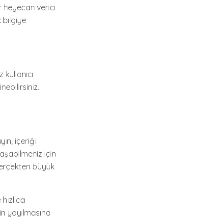
r heyecan verici
bilgiye
 kullanıcı
ebilirsiniz.
ın; içeriği
aşabilmeniz için
 gerçekten büyük
 hızlıca
nin yayılmasına