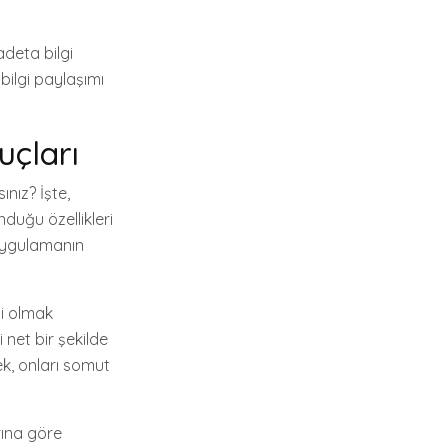
adeta bilgi
ilgi paylaşımı
uçları
ınız? İşte,
nduğu özellikleri
uygulamanın
mi olmak
 net bir şekilde
ek, onları somut
arına göre