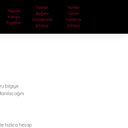
Twitter
Twitter
Tayvan
Beğeni
Favori
Kargo
Gönderme
Yükleme
Fiyatları
Şifresiz
Şifresiz
u bilgiye
lanılacağını
ile hızlıca hesap