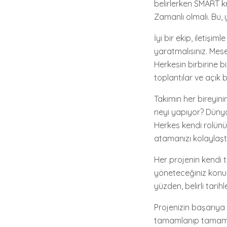
belirlerken SMART kri
Zamanlı olmalı. Bu, 
İyi bir ekip, iletişi
yaratmalısınız. Mes
Herkesin birbirine b
toplantılar ve açık b
Takımın her bireyini
neyi yapıyor? Dünya
Herkes kendi rolünü 
atamanızı kolaylaştı
Her projenin kendi 
yöneteceğiniz konusu
yüzden, belirli tari
Projenizin başarıya u
tamamlanıp tamamla