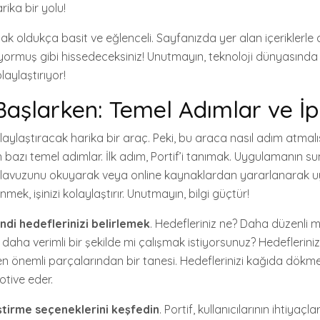
ika bir yolu!
nmak oldukça basit ve eğlenceli. Sayfanızda yer alan içeriklerle 
muş gibi hissedeceksiniz! Unutmayın, teknoloji dünyasında b
laylaştırıyor!
 Başlarken: Temel Adımlar ve İp
olaylaştıracak harika bir araç. Peki, bu araca nasıl adım atmalıs
 bazı temel adımlar. İlk adım, Portif’i tanımak. Uygulamanın su
 kılavuzunu okuyarak veya online kaynaklardan yararlanarak 
mek, işinizi kolaylaştırır. Unutmayın, bilgi güçtür!
ndi hedeflerinizi belirlemek
. Hedefleriniz ne? Daha düzenli 
daha verimli bir şekilde mi çalışmak istiyorsunuz? Hedeflerinizi
 en önemli parçalarından bir tanesi. Hedeflerinizi kağıda dökm
motive eder.
ştirme seçeneklerini keşfedin
. Portif, kullanıcılarının ihtiyaçl