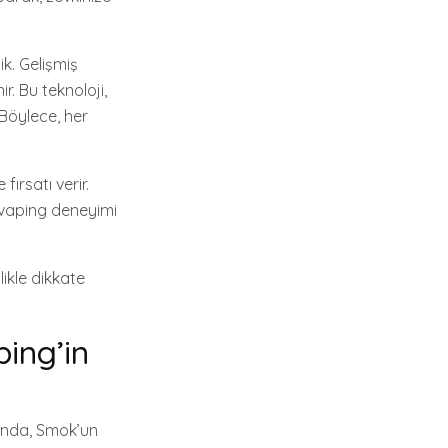
k. Gelişmiş
r. Bu teknoloji,
 Böylece, her
ırsatı verir.
ir vaping deneyimi
ikle dikkate
ing’in
sında, Smok’un