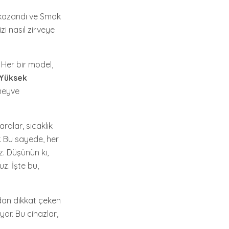
k kazandı ve Smok
zi nasıl zirveye
. Her bir model,
Yüksek
 meyve
aralar, sıcaklık
. Bu sayede, her
z. Düşünün ki,
z. İşte bu,
ıdan dikkat çeken
yor. Bu cihazlar,