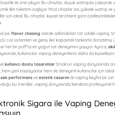
 basitlik ile öne çıkıyor. Bu cihazlar, düşük wattajda çalışarak
ik likit tüketimi sağlıyor. Mod cihazlar ise, yüksek wattaj ve ge
 için ideal. Bu cihazlar, kişisel tercihlere göre özelleştirilebil
.
nd ise,
flavor chasing
olarak adlandırılan tat odaklı vaping. S
lü coil sistemleri ve geniş likit kapasiteli tanklarla donatılmış 
lar her bir puff’ta en yoğun tat deneyimini yaşıyor. Ayrıca,
akıl
yesinde, kullanıcılar vaping deneyimlerini daha da kişiselleştire
ve
kullanıcı dostu tasarımlar
Smok’un vaping dünyasında ön 
r, hem yeni başlayanlar hem de deneyimli kullanıcılar için idea
ksek performans
ve
estetik tasarım
ile vaping keyfini bir üs
nduğu bu trendler, vaping dünyasında kendinizi profesyonel h
tronik Sigara ile Vaping Dene
aşıyın