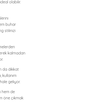
eal olabilir.
erini
 hem buhar
 stilinizi
emelerden
 gerek kalmadan
r.
n da dikkat
, kullanım
ale geliyor.
ji hem de
dım öne çıkmak