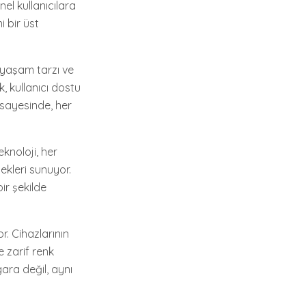
el kullanıcılara
 bir üst
r yaşam tarzı ve
, kullanıcı dostu
 sayesinde, her
knoloji, her
ekleri sunuyor.
bir şekilde
r. Cihazlarının
e zarif renk
ara değil, aynı