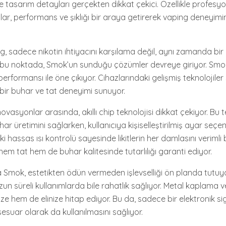
e tasarım detayları gerçekten dikkat çekici. Özellikle profesyon
ar, performans ve şıklığı bir araya getirerek vaping deneyimini
ing, sadece nikotin ihtiyacını karşılama değil, aynı zamanda bi
şte bu noktada, Smok’un sunduğu çözümler devreye giriyor. Smok
erformansı ile öne çıkıyor. Cihazlarındaki gelişmiş teknolojiler
ir buhar ve tat deneyimi sunuyor.
asyonlar arasında, akıllı chip teknolojisi dikkat çekiyor. Bu te
r üretimini sağlarken, kullanıcıya kişiselleştirilmiş ayar seçen
ki hassas ısı kontrolü sayesinde likitlerin her damlasını verimli 
 hem tat hem de buhar kalitesinde tutarlılığı garanti ediyor.
a Smok, estetikten ödün vermeden işlevselliği ön planda tutuyo
un süreli kullanımlarda bile rahatlık sağlıyor. Metal kaplama v
e hem de elinize hitap ediyor. Bu da, sadece bir elektronik sig
esuar olarak da kullanılmasını sağlıyor.