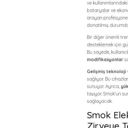
ve kullanımlarındaki
bataryalar ve ekonom
arayan profesyoneller
donatılmış durumda
Bir diğer önemli tre
desteklemek için güç
Bu sayede, kullanıcı
modifikasyonlar
sa
Gelişmiş teknoloji
sağlıyor. Bu cihazla
sunuyor. Ayrıca,
yü
taşıyor. Smok’un su
sağlayacak.
Smok Elek
Zirveye T