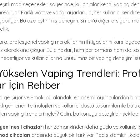
itli mod seçenekleri sayesinde, kullanıcılar kendi vaping den
ebiliyor. Farklı watt ve voltaj ayarlarıyla, her kullanıcı kendi t
abiliyor. Bu özelleştirilmiş deneyim, Smok’u diğer e-sigara m
llik.
ra, profesyonel vaping meraklılarının ihtiyaçlarını karşılayaca
az olarak öne çıkıyor. Bu cihazlar, hem performans hem de t
 hedefliyor ve kullanıcılarına unutulmaz bir vaping deneyimi s
Yükselen Vaping Trendleri: Pro
ar İçin Rehber
a gelişiyor ve Smok, bu alandaki en önemli oyunculardan biri 
kli yenilenen teknolojileri ve kullanıcı dostu tasarımları ile bu 
en vaping trendleri neler? Gelin, bu konuyu detaylı bir şekilde e
eni nesil cihazları
her zamankinden daha güçlü ve kullanıcı od
mod cihazları
arasında büyük bir fark var. Pod sistemleri, kolay 