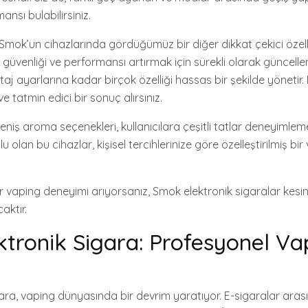
ansı bulabilirsiniz.
Smok’un cihazlarında gördüğümüz bir diğer dikkat çekici özelli
, güvenliği ve performansı artırmak için sürekli olarak güncelleni
ltaj ayarlarına kadar birçok özelliği hassas bir şekilde yönetir.
 ve tatmin edici bir sonuç alırsınız.
ş aroma seçenekleri, kullanıcılara çeşitli tatlar deneyimleme f
umlu olan bu cihazlar, kişisel tercihlerinize göre özelleştirilmiş b
r vaping deneyimi arıyorsanız, Smok elektronik sigaralar kesinl
aktır.
tronik Sigara: Profesyonel Vap
ara, vaping dünyasında bir devrim yaratıyor. E-sigaralar ara