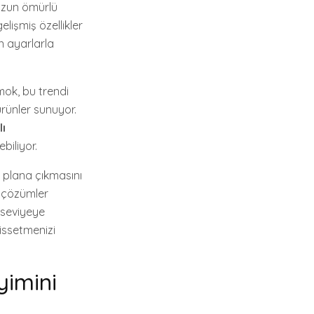
 uzun ömürlü
lişmiş özellikler
en ayarlarla
mok, bu trendi
ürünler sunuyor.
lı
biliyor.
plana çıkmasını
l çözümler
t seviyeye
issetmenizi
yimini