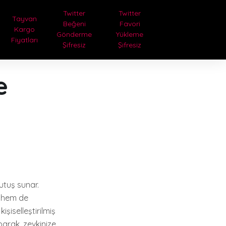
Twitter
Twitter
Tayvan
Beğeni
Favori
Kargo
Gönderme
Yükleme
Fiyatları
Şifresiz
Şifresiz
e
utuş sunar.
r hem de
işiselleştirilmiş
parak, zevkinize