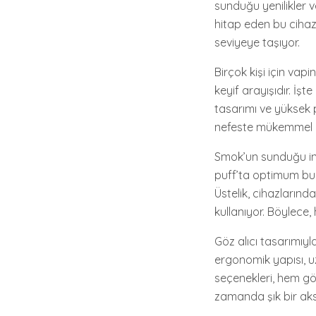
sunduğu yenilikler v
hitap eden bu cihazl
seviyeye taşıyor.
Birçok kişi için vap
keyif arayışıdır. İ
tasarımı ve yüksek p
nefeste mükemmel b
Smok’un sunduğu inov
puff’ta optimum buha
Üstelik, cihazlarında
kullanıyor. Böylece,
Göz alıcı tasarımıyl
ergonomik yapısı, uz
seçenekleri, hem göz
zamanda şık bir aks