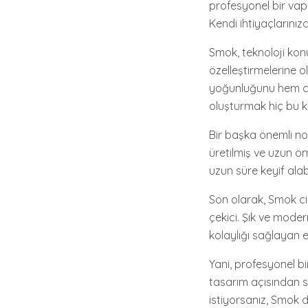
profesyonel bir vapi
Kendi ihtiyaçlarını
Smok, teknoloji konu
özelleştirmelerine 
yoğunluğunu hem de ta
oluşturmak hiç bu k
Bir başka önemli no
üretilmiş ve uzun öm
uzun süre keyif ala
Son olarak, Smok c
çekici. Şık ve moder
kolaylığı sağlayan 
Yani, profesyonel b
tasarım açısından s
istiyorsanız, Smok d