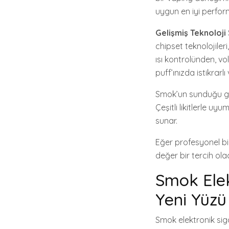
uygun en iyi perform
Gelişmiş Teknoloji
chipset teknolojileri
ısı kontrolünden, vo
puff’ınızda istikrarlı
Smok’un sunduğu geni
Çeşitli likitlerle uy
sunar.
Eğer profesyonel bi
değer bir tercih olac
Smok Elek
Yeni Yüzü
Smok elektronik sig