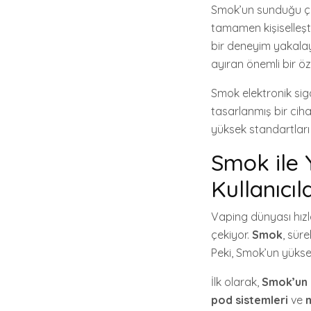
Smok’un sunduğu çeş
tamamen kişiselleştir
bir deneyim yakalay
ayıran önemli bir öze
Smok elektronik siga
tasarlanmış bir cih
yüksek standartları
Smok ile 
Kullanıcıl
Vaping dünyası hızl
çekiyor.
Smok
, süre
Peki, Smok’un yüksel
İlk olarak,
Smok’un y
pod sistemleri
ve