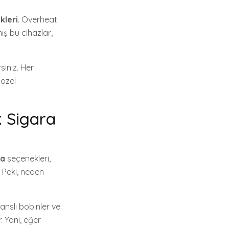
kleri
. Overheat
ış bu cihazlar,
siniz. Her
 özel
k Sigara
ra
seçenekleri,
 Peki, neden
anslı bobinler ve
. Yani, eğer