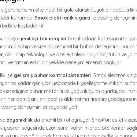
, sigara içmenin alternatif bir yolu olarak büyük bir popülerli
 lider konumda.
Smok elektronik sigara
ile vaping deneyimini
i birlikte keşfedelim!
n sunduğu
yenilikçi teknolojiler
bu cihazların kalitesini artırıyor
 tasarıma sahip ve size mükemmel bir buhar deneyimi sunuyor.
er
, akıllı chip teknolojisi ve özelleştirilebilir ayarlar, tütün veya
lı ve tatmin edici bir şekilde deneyimlemenizi sağlıyor.
lik ise
gelişmiş buhar kontrol sistemleri
. Smok elektronik sig
yarına kadar geniş bir yelpazede kişiselleştirme imkanı sunar
ak istediğiniz buhar miktarını ve yoğunluğunu ayarlayabilirsini
ın her damlasını, en ideal şekilde tatma fırsatını yakalıyorsunu
vaping deneyimini zirveye taşıyor!
ve
dayanıklılık
da önemli bir rol oynuyor. Smok’un estetik aç
 yapıları sayesinde uzun süreli kullanımlarda bile konfor sağlı
ıza uyum sağlayarak hem şıklık hem de işlevsellik sunuyor.