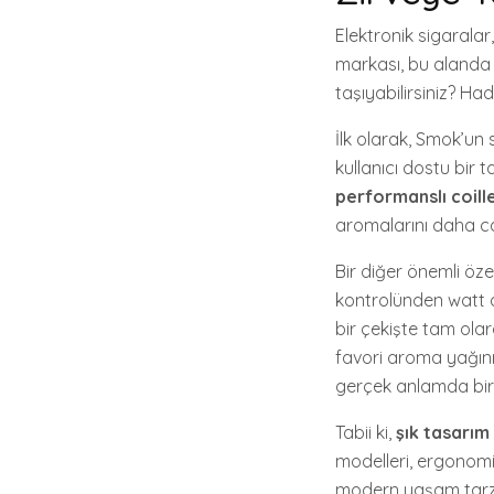
Elektronik sigaralar
markası, bu alanda
taşıyabilirsiniz? Had
İlk olarak, Smok’u
kullanıcı dostu bir
performanslı coill
aromalarını daha can
Bir diğer önemli özel
kontrolünden watt a
bir çekişte tam olar
favori aroma yağınız
gerçek anlamda bir 
Tabii ki,
şık tasarım
modelleri, ergonomik
modern yaşam tarzın