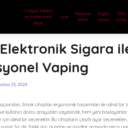
1 milyon takipçi
Retweet
Sayfa
SMS
ne kadar para
Liste
Atma
Listesi
Onay
alıyor
lektronik Sigara il
syonel Vaping
ustos 23, 2024
açısından, Smok cihazları ergonomik tasarımları ile rahat bir t
ve kullanıcı dostu arayüzleri sayesinde, hem yeni başlayanla
 için ideal bir seçenektir. Bu cihazların çeşitli ayar seçenekleri, k
sunar. Siz de, farklı güç ayarları ve modlar arasında geçiş ya