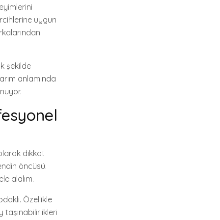
eyimlerini
ercihlerine uygun
arkalarından
k şekilde
asarım anlamında
unuyor.
fesyonel
olarak dikkat
trendin öncüsü.
le alalım.
aklı. Özellikle
taşınabilirlikleri