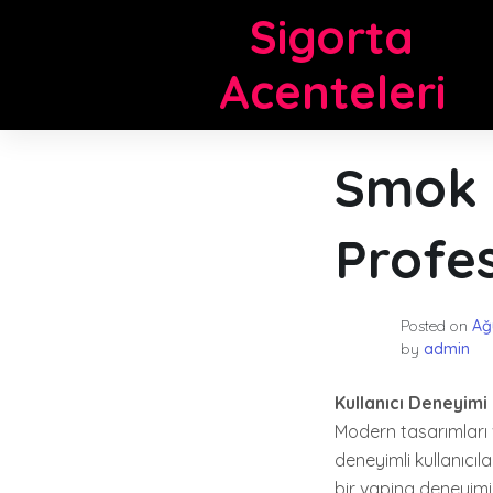
Skip
Sigorta
to
content
Acenteleri
Smok E
Profe
Posted on
Ağ
by
admin
Kullanıcı Deneyimi
Modern tasarımları 
deneyimli kullanıcılar
bir vaping deneyimi 