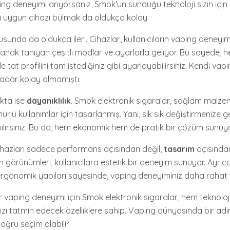
ng deneyimi arıyorsanız, Smok'un sunduğu teknoloji sizin için id
za uygun cihazı bulmak da oldukça kolay.
sunda da oldukça ileri. Cihazlar, kullanıcıların vaping deneyiml
olanak tanıyan çeşitli modlar ve ayarlarla geliyor. Bu sayede,
t profilini tam istediğiniz gibi ayarlayabilirsiniz. Kendi vaping
adar kolay olmamıştı.
kta ise
dayanıklılık
. Smok elektronik sigaralar, sağlam malz
ürlü kullanımlar için tasarlanmış. Yani, sık sık değiştirmenize
bilirsiniz. Bu da, hem ekonomik hem de pratik bir çözüm sunuyo
ihazları sadece performans açısından değil,
tasarım
açısında
n görünümleri, kullanıcılara estetik bir deneyim sunuyor. Ayrıca
ergonomik yapıları sayesinde, vaping deneyiminiz daha rahat h
ir vaping deneyimi için Smok elektronik sigaralar, hem teknolo
izi tatmin edecek özelliklere sahip. Vaping dünyasında bir a
oğru seçim olabilir.